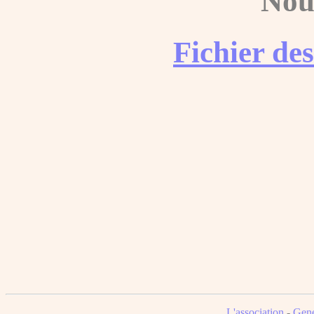
Nou
Fichier de
L'association
-
Gene