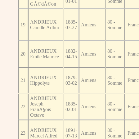
01-01
Somme
GÃ©dÃ©on
ANDRIEUX
1885-
80 -
19
Amiens
Franc
Camille Arthur
07-27
Somme
ANDRIEUX
1882-
80 -
20
Amiens
Franc
Emile Maurice
04-15
Somme
ANDRIEUX
1879-
80 -
21
Amiens
Franc
Hippolyte
03-02
Somme
ANDRIEUX
Joseph
1885-
80 -
22
Amiens
Franc
FranÃ§ois
02-01
Somme
Octave
ANDRIEUX
1891-
80 -
23
Amiens
Franc
Marcel Alfred
07-13
Somme