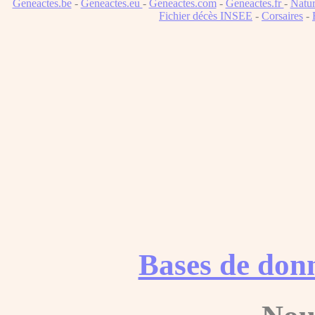
Geneactes.be
-
Geneactes.eu
-
Geneactes.com
-
Geneactes.fr
-
Natur
Fichier décès INSEE
-
Corsaires
-
Bases de don