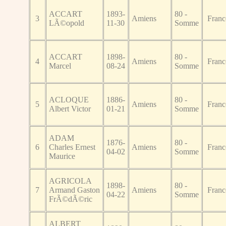
ACCART
1893-
80 -
3
Amiens
Franc
LÃ©opold
11-30
Somme
ACCART
1898-
80 -
4
Amiens
Franc
Marcel
08-24
Somme
ACLOQUE
1886-
80 -
5
Amiens
Franc
Albert Victor
01-21
Somme
ADAM
1876-
80 -
6
Charles Ernest
Amiens
Franc
04-02
Somme
Maurice
AGRICOLA
1898-
80 -
7
Armand Gaston
Amiens
Franc
04-22
Somme
FrÃ©dÃ©ric
ALBERT