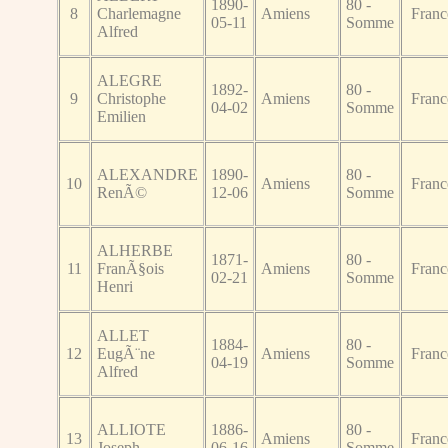
1890-
80 -
8
Charlemagne
Amiens
Franc
05-11
Somme
Alfred
ALEGRE
1892-
80 -
9
Christophe
Amiens
Franc
04-02
Somme
Emilien
ALEXANDRE
1890-
80 -
10
Amiens
Franc
RenÃ©
12-06
Somme
ALHERBE
1871-
80 -
11
FranÃ§ois
Amiens
Franc
02-21
Somme
Henri
ALLET
1884-
80 -
12
EugÃ¨ne
Amiens
Franc
04-19
Somme
Alfred
ALLIOTE
1886-
80 -
13
Amiens
Franc
Joseph
06-16
Somme