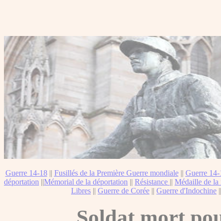
Guerre 14-18
||
Fusillés de la Première Guerre mondiale
||
Guerre 14-
déportation
||
Mémorial de la déportation
||
Résistance
||
Médaille de la 
Libres
||
Guerre de Corée
||
Guerre d'Indochine
|
Soldat mort pou