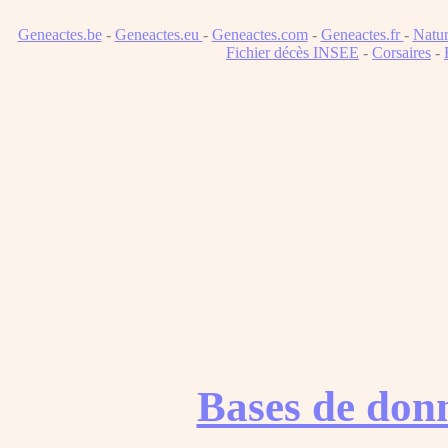
Geneactes.be
-
Geneactes.eu
-
Geneactes.com
-
Geneactes.fr
-
Natur
Fichier décès INSEE
-
Corsaires
-
Bases de don