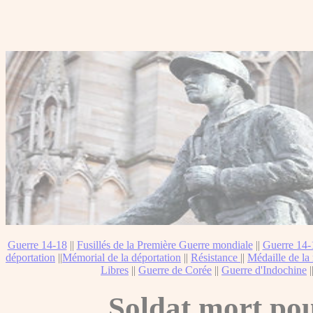
Guerre 14-18
||
Fusillés de la Première Guerre mondiale
||
Guerre 14-
déportation
||
Mémorial de la déportation
||
Résistance
||
Médaille de la 
Libres
||
Guerre de Corée
||
Guerre d'Indochine
|
Soldat mort pou