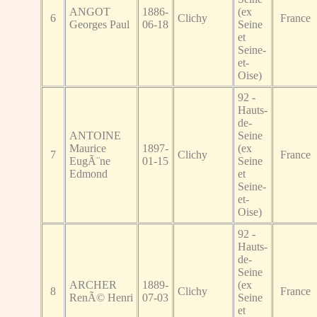
ANGOT
1886-
(ex
6
Clichy
France
Georges Paul
06-18
Seine
et
Seine-
et-
Oise)
92 -
Hauts-
de-
ANTOINE
Seine
Maurice
1897-
(ex
7
Clichy
France
EugÃ¨ne
01-15
Seine
Edmond
et
Seine-
et-
Oise)
92 -
Hauts-
de-
Seine
ARCHER
1889-
(ex
8
Clichy
France
RenÃ© Henri
07-03
Seine
et