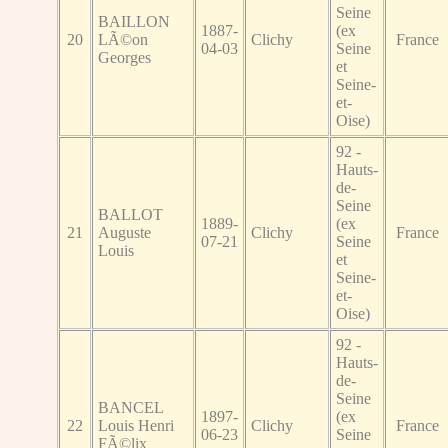
Seine
BAILLON
1887-
(ex
20
LÃ©on
Clichy
France
04-03
Seine
Georges
et
Seine-
et-
Oise)
92 -
Hauts-
de-
Seine
BALLOT
1889-
(ex
21
Auguste
Clichy
France
07-21
Seine
Louis
et
Seine-
et-
Oise)
92 -
Hauts-
de-
Seine
BANCEL
1897-
(ex
22
Louis Henri
Clichy
France
06-23
Seine
FÃ©lix