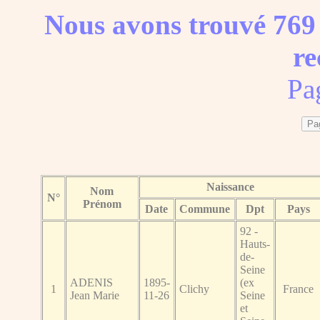
Nous avons trouvé 769 
re
Pa
Naissance
Nom
N°
Prénom
Date
Commune
Dpt
Pays
92 -
Hauts-
de-
Seine
ADENIS
1895-
(ex
1
Clichy
France
Jean Marie
11-26
Seine
et