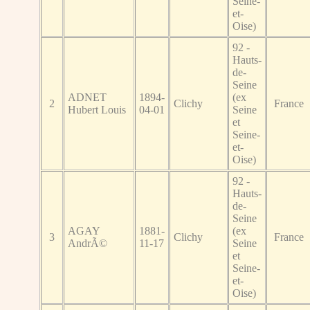
Seine-
et-
Oise)
92 -
Hauts-
de-
Seine
ADNET
1894-
(ex
2
Clichy
France
Hubert Louis
04-01
Seine
et
Seine-
et-
Oise)
92 -
Hauts-
de-
Seine
AGAY
1881-
(ex
3
Clichy
France
AndrÃ©
11-17
Seine
et
Seine-
et-
Oise)