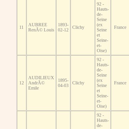
92 -
Hauts-
de-
Seine
AUBREE
1893-
(ex
11
Clichy
France
RenÃ© Louis
02-12
Seine
et
Seine-
et-
Oise)
92 -
Hauts-
de-
Seine
AUDILIEUX
1895-
(ex
12
AndrÃ©
Clichy
France
04-03
Seine
Emile
et
Seine-
et-
Oise)
92 -
Hauts-
de-