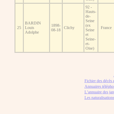
92 -
Hauts-
de-
Seine
BARDIN
1898-
(ex
25
Louis
Clichy
France
08-18
Seine
Adolphe
et
Seine-
et-
Oise)
Fichier des décès
Annuaires télépho
L’annuaire des jar
Les naturalisation