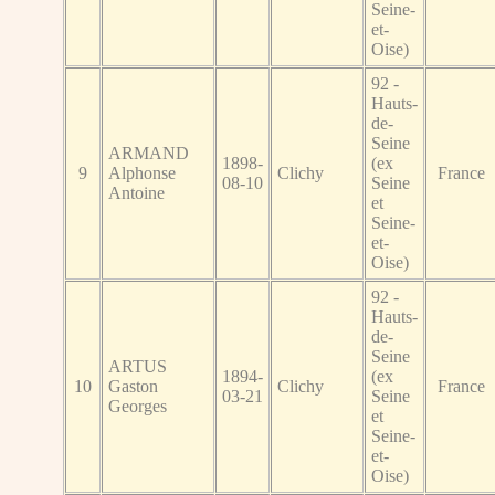
Seine-
et-
Oise)
92 -
Hauts-
de-
Seine
ARMAND
1898-
(ex
9
Alphonse
Clichy
France
08-10
Seine
Antoine
et
Seine-
et-
Oise)
92 -
Hauts-
de-
Seine
ARTUS
1894-
(ex
10
Gaston
Clichy
France
03-21
Seine
Georges
et
Seine-
et-
Oise)