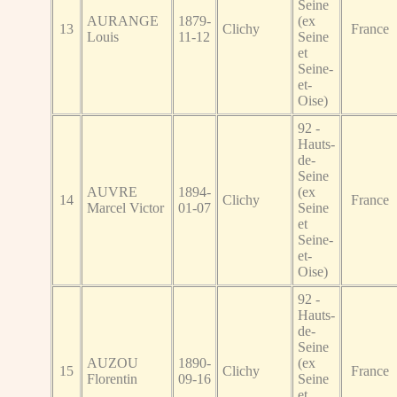
Seine
AURANGE
1879-
(ex
13
Clichy
France
Louis
11-12
Seine
et
Seine-
et-
Oise)
92 -
Hauts-
de-
Seine
AUVRE
1894-
(ex
14
Clichy
France
Marcel Victor
01-07
Seine
et
Seine-
et-
Oise)
92 -
Hauts-
de-
Seine
AUZOU
1890-
(ex
15
Clichy
France
Florentin
09-16
Seine
et