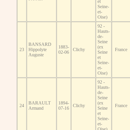
et
Seine-
et-
Oise)
92 -
Hauts-
de-
Seine
BANSARD
1883-
(ex
23
Hippolyte
Clichy
France
02-06
Seine
Auguste
et
Seine-
et-
Oise)
92 -
Hauts-
de-
Seine
BARAULT
1894-
(ex
24
Clichy
France
Armand
07-16
Seine
et
Seine-
et-
Oise)