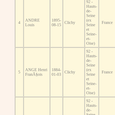
92 -
Hauts-
de-
Seine
ANDRE
1895-
(ex
4
Clichy
France
Louis
08-15
Seine
et
Seine-
et-
Oise)
92 -
Hauts-
de-
Seine
ANGE Henri
1884-
(ex
5
Clichy
France
FranÃ§ois
01-03
Seine
et
Seine-
et-
Oise)
92 -
Hauts-
de-
Seine