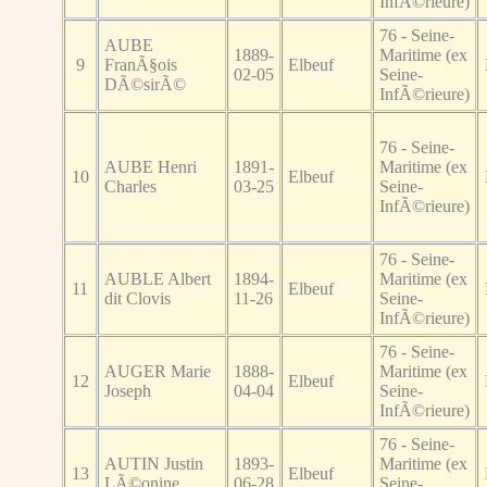
InfÃ©rieure)
76 - Seine-
AUBE
1889-
Maritime (ex
9
FranÃ§ois
Elbeuf
02-05
Seine-
DÃ©sirÃ©
InfÃ©rieure)
76 - Seine-
AUBE Henri
1891-
Maritime (ex
10
Elbeuf
Charles
03-25
Seine-
InfÃ©rieure)
76 - Seine-
AUBLE Albert
1894-
Maritime (ex
11
Elbeuf
dit Clovis
11-26
Seine-
InfÃ©rieure)
76 - Seine-
AUGER Marie
1888-
Maritime (ex
12
Elbeuf
Joseph
04-04
Seine-
InfÃ©rieure)
76 - Seine-
AUTIN Justin
1893-
Maritime (ex
13
Elbeuf
LÃ©onine
06-28
Seine-