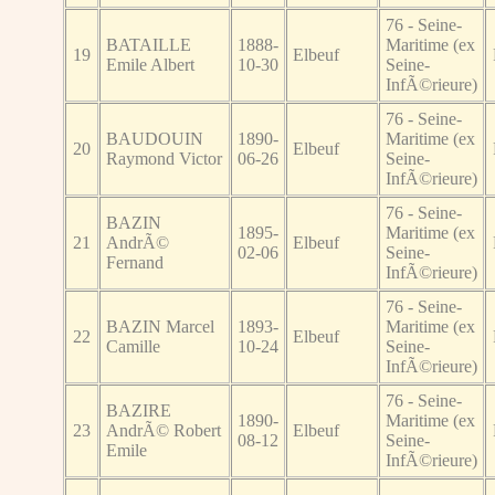
76 - Seine-
BATAILLE
1888-
Maritime (ex
19
Elbeuf
Emile Albert
10-30
Seine-
InfÃ©rieure)
76 - Seine-
BAUDOUIN
1890-
Maritime (ex
20
Elbeuf
Raymond Victor
06-26
Seine-
InfÃ©rieure)
76 - Seine-
BAZIN
1895-
Maritime (ex
21
AndrÃ©
Elbeuf
02-06
Seine-
Fernand
InfÃ©rieure)
76 - Seine-
BAZIN Marcel
1893-
Maritime (ex
22
Elbeuf
Camille
10-24
Seine-
InfÃ©rieure)
76 - Seine-
BAZIRE
1890-
Maritime (ex
23
AndrÃ© Robert
Elbeuf
08-12
Seine-
Emile
InfÃ©rieure)