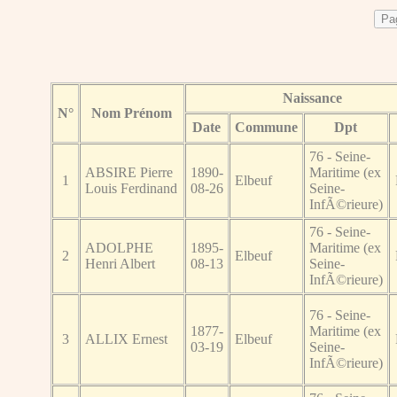
Naissance
N°
Nom Prénom
Date
Commune
Dpt
76 - Seine-
ABSIRE Pierre
1890-
Maritime (ex
1
Elbeuf
Louis Ferdinand
08-26
Seine-
InfÃ©rieure)
76 - Seine-
ADOLPHE
1895-
Maritime (ex
2
Elbeuf
Henri Albert
08-13
Seine-
InfÃ©rieure)
76 - Seine-
1877-
Maritime (ex
3
ALLIX Ernest
Elbeuf
03-19
Seine-
InfÃ©rieure)