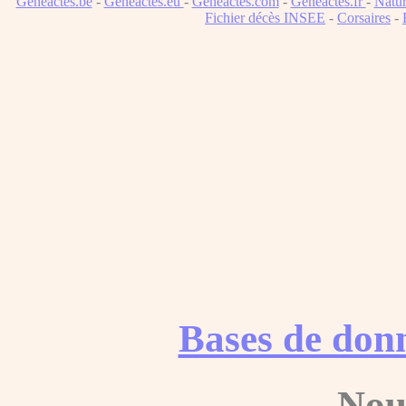
Geneactes.be
-
Geneactes.eu
-
Geneactes.com
-
Geneactes.fr
-
Natur
Fichier décès INSEE
-
Corsaires
-
Bases de don
Nou