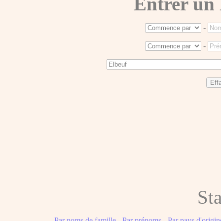
Entrer un
-
-
Sta
Par noms de famille
-
Par prénoms
-
Par pays d'origin