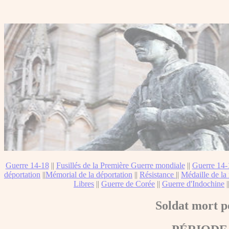
Guerre 14-18
||
Fusillés de la Première Guerre mondiale
||
Guerre 14-
déportation
||
Mémorial de la déportation
||
Résistance
||
Médaille de la 
Libres
||
Guerre de Corée
||
Guerre d'Indochine
|
Soldat mort p