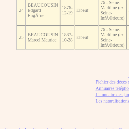
76 - Seine-
BEAUCOUSIN
1876-
Maritime (ex
24
Edgard
Elbeuf
12-19
Seine-
EugÃ¨ne
InfÃ©rieure)
76 - Seine-
BEAUCOUSIN
1887-
Maritime (ex
25
Elbeuf
Marcel Maurice
10-28
Seine-
InfÃ©rieure)
Fichier des décès
Annuaires télépho
L’annuaire des jar
Les naturalisation