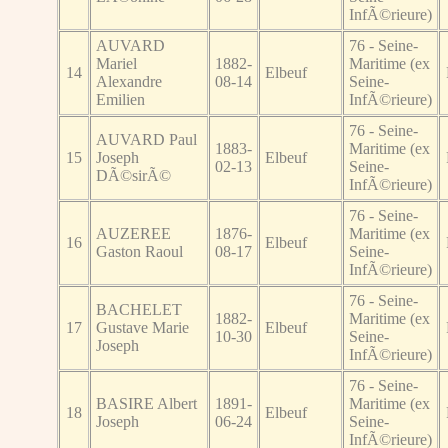
InfÃ©rieure)
AUVARD
76 - Seine-
Mariel
1882-
Maritime (ex
14
Elbeuf
Alexandre
08-14
Seine-
Emilien
InfÃ©rieure)
76 - Seine-
AUVARD Paul
1883-
Maritime (ex
15
Joseph
Elbeuf
02-13
Seine-
DÃ©sirÃ©
InfÃ©rieure)
76 - Seine-
AUZEREE
1876-
Maritime (ex
16
Elbeuf
Gaston Raoul
08-17
Seine-
InfÃ©rieure)
76 - Seine-
BACHELET
1882-
Maritime (ex
17
Gustave Marie
Elbeuf
10-30
Seine-
Joseph
InfÃ©rieure)
76 - Seine-
BASIRE Albert
1891-
Maritime (ex
18
Elbeuf
Joseph
06-24
Seine-
InfÃ©rieure)