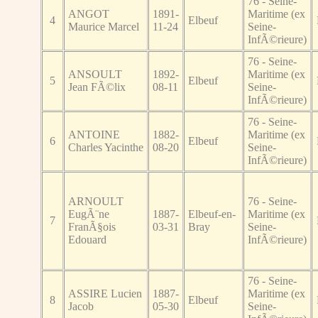
76 - Seine-
ANGOT
1891-
Maritime (ex
4
Elbeuf
Maurice Marcel
11-24
Seine-
InfÃ©rieure)
76 - Seine-
ANSOULT
1892-
Maritime (ex
5
Elbeuf
Jean FÃ©lix
08-11
Seine-
InfÃ©rieure)
76 - Seine-
ANTOINE
1882-
Maritime (ex
6
Elbeuf
Charles Yacinthe
08-20
Seine-
InfÃ©rieure)
ARNOULT
76 - Seine-
EugÃ¨ne
1887-
Elbeuf-en-
Maritime (ex
7
FranÃ§ois
03-31
Bray
Seine-
Edouard
InfÃ©rieure)
76 - Seine-
ASSIRE Lucien
1887-
Maritime (ex
8
Elbeuf
Jacob
05-30
Seine-