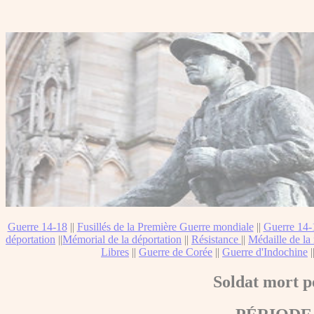
Guerre 14-18
||
Fusillés de la Première Guerre mondiale
||
Guerre 14-
déportation
||
Mémorial de la déportation
||
Résistance
||
Médaille de la 
Libres
||
Guerre de Corée
||
Guerre d'Indochine
|
Soldat mort p