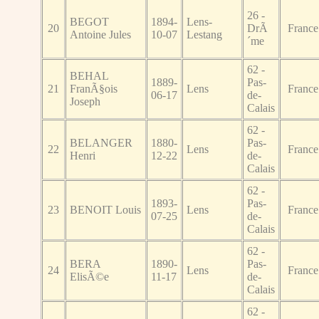
26 -
BEGOT
1894-
Lens-
20
DrÃ
France
Antoine Jules
10-07
Lestang
´me
62 -
BEHAL
1889-
Pas-
21
FranÃ§ois
Lens
France
06-17
de-
Joseph
Calais
62 -
BELANGER
1880-
Pas-
22
Lens
France
Henri
12-22
de-
Calais
62 -
1893-
Pas-
23
BENOIT Louis
Lens
France
07-25
de-
Calais
62 -
BERA
1890-
Pas-
24
Lens
France
ElisÃ©e
11-17
de-
Calais
62 -