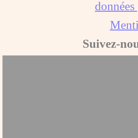
données 
Menti
Suivez-nou