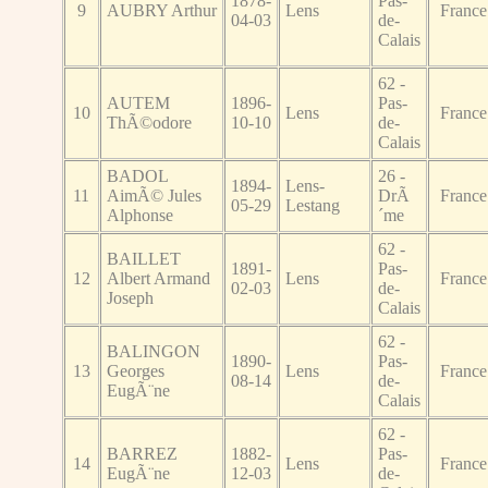
1878-
Pas-
9
AUBRY Arthur
Lens
France
04-03
de-
Calais
62 -
AUTEM
1896-
Pas-
10
Lens
France
ThÃ©odore
10-10
de-
Calais
BADOL
26 -
1894-
Lens-
11
AimÃ© Jules
DrÃ
France
05-29
Lestang
Alphonse
´me
62 -
BAILLET
1891-
Pas-
12
Albert Armand
Lens
France
02-03
de-
Joseph
Calais
62 -
BALINGON
1890-
Pas-
13
Georges
Lens
France
08-14
de-
EugÃ¨ne
Calais
62 -
BARREZ
1882-
Pas-
14
Lens
France
EugÃ¨ne
12-03
de-