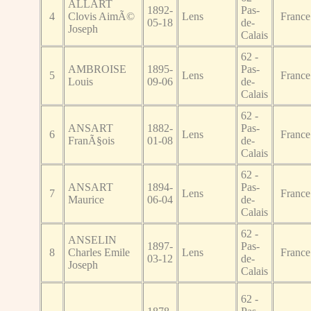
ALLART
1892-
Pas-
4
Clovis AimÃ©
Lens
France
05-18
de-
Joseph
Calais
62 -
AMBROISE
1895-
Pas-
5
Lens
France
Louis
09-06
de-
Calais
62 -
ANSART
1882-
Pas-
6
Lens
France
FranÃ§ois
01-08
de-
Calais
62 -
ANSART
1894-
Pas-
7
Lens
France
Maurice
06-04
de-
Calais
62 -
ANSELIN
1897-
Pas-
8
Charles Emile
Lens
France
03-12
de-
Joseph
Calais
62 -