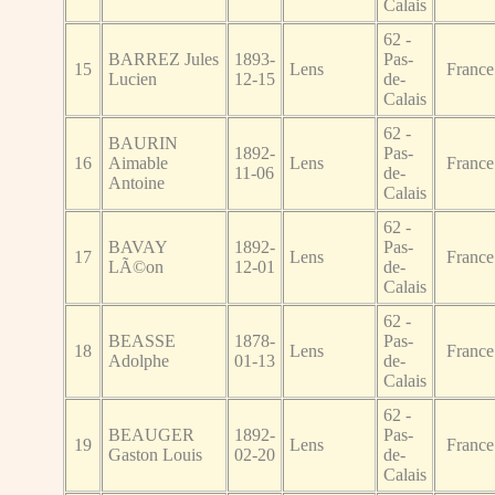
Calais
62 -
BARREZ Jules
1893-
Pas-
15
Lens
France
Lucien
12-15
de-
Calais
62 -
BAURIN
1892-
Pas-
16
Aimable
Lens
France
11-06
de-
Antoine
Calais
62 -
BAVAY
1892-
Pas-
17
Lens
France
LÃ©on
12-01
de-
Calais
62 -
BEASSE
1878-
Pas-
18
Lens
France
Adolphe
01-13
de-
Calais
62 -
BEAUGER
1892-
Pas-
19
Lens
France
Gaston Louis
02-20
de-
Calais