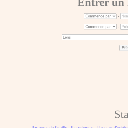
Entrer un
-
-
Sta
Par noms de famille
-
Par prénoms
-
Par pays d'origin