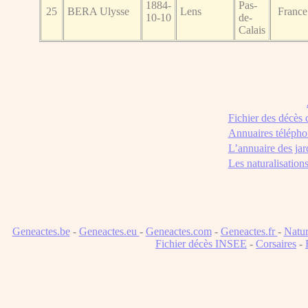
1884-
Pas-
25
BERA Ulysse
Lens
France
10-10
de-
Calais
Fichier des décès
Annuaires télépho
L’annuaire des jar
Les naturalisation
Geneactes.be
-
Geneactes.eu
-
Geneactes.com
-
Geneactes.fr
-
Natur
Fichier décès INSEE
-
Corsaires
-