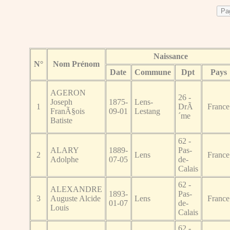
Naissance
N°
Nom Prénom
Date
Commune
Dpt
Pays
AGERON
26 -
Joseph
1875-
Lens-
1
DrÃ
France
FranÃ§ois
09-01
Lestang
´me
Batiste
62 -
ALARY
1889-
Pas-
2
Lens
France
Adolphe
07-05
de-
Calais
62 -
ALEXANDRE
1893-
Pas-
3
Auguste Alcide
Lens
France
01-07
de-
Louis
Calais
62 -