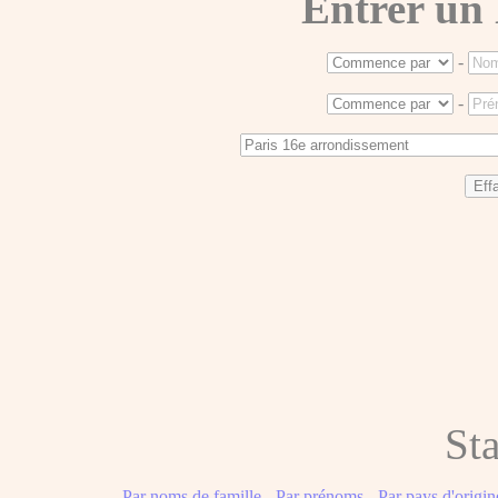
Entrer un
-
-
Sta
Par noms de famille
-
Par prénoms
-
Par pays d'origin