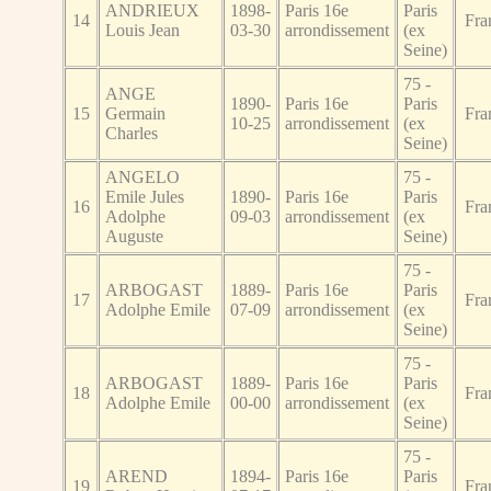
ANDRIEUX
1898-
Paris 16e
Paris
14
Fra
Louis Jean
03-30
arrondissement
(ex
Seine)
75 -
ANGE
1890-
Paris 16e
Paris
15
Germain
Fra
10-25
arrondissement
(ex
Charles
Seine)
ANGELO
75 -
Emile Jules
1890-
Paris 16e
Paris
16
Fra
Adolphe
09-03
arrondissement
(ex
Auguste
Seine)
75 -
ARBOGAST
1889-
Paris 16e
Paris
17
Fra
Adolphe Emile
07-09
arrondissement
(ex
Seine)
75 -
ARBOGAST
1889-
Paris 16e
Paris
18
Fra
Adolphe Emile
00-00
arrondissement
(ex
Seine)
75 -
AREND
1894-
Paris 16e
Paris
19
Fra