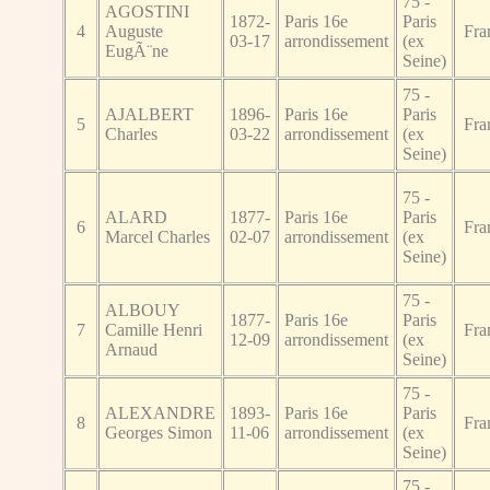
75 -
AGOSTINI
1872-
Paris 16e
Paris
4
Auguste
Fra
03-17
arrondissement
(ex
EugÃ¨ne
Seine)
75 -
AJALBERT
1896-
Paris 16e
Paris
5
Fra
Charles
03-22
arrondissement
(ex
Seine)
75 -
ALARD
1877-
Paris 16e
Paris
6
Fra
Marcel Charles
02-07
arrondissement
(ex
Seine)
75 -
ALBOUY
1877-
Paris 16e
Paris
7
Camille Henri
Fra
12-09
arrondissement
(ex
Arnaud
Seine)
75 -
ALEXANDRE
1893-
Paris 16e
Paris
8
Fra
Georges Simon
11-06
arrondissement
(ex
Seine)
75 -