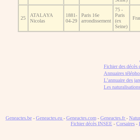
75 -
ATALAYA
1881-
Paris 16e
Paris
25
Fra
Nicolas
04-29
arrondissement
(ex
Seine)
Fichier des décès
Annuaires télépho
L’annuaire des jar
Les naturalisation
Geneactes.be
-
Geneactes.eu
-
Geneactes.com
-
Geneactes.fr
-
Natur
Fichier décès INSEE
-
Corsaires
-