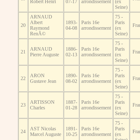
Robert Henri
07-17
arrondissement
(ex
Seine)
ARNAUD
75 -
Albert
1893-
Paris 16e
Paris
20
Fra
Raymond
04-08
arrondissement
(ex
RenÃ©
Seine)
75 -
ARNAUD
1886-
Paris 16e
Paris
21
Fra
Pierre Auguste
02-13
arrondissement
(ex
Seine)
75 -
ARON
1890-
Paris 16e
Paris
22
Fra
Gustave Jean
08-02
arrondissement
(ex
Seine)
75 -
ARTISSON
1887-
Paris 16e
Paris
23
Fra
Charles
01-28
arrondissement
(ex
Seine)
75 -
AST Nicolas
1891-
Paris 16e
Paris
24
Fra
Marcel Auguste
10-25
arrondissement
(ex
Seine)