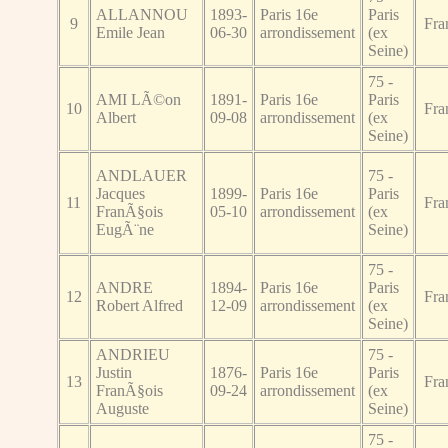
ALLANNOU
1893-
Paris 16e
Paris
9
Fra
Emile Jean
06-30
arrondissement
(ex
Seine)
75 -
AMI LÃ©on
1891-
Paris 16e
Paris
10
Fra
Albert
09-08
arrondissement
(ex
Seine)
ANDLAUER
75 -
Jacques
1899-
Paris 16e
Paris
11
Fra
FranÃ§ois
05-10
arrondissement
(ex
EugÃ¨ne
Seine)
75 -
ANDRE
1894-
Paris 16e
Paris
12
Fra
Robert Alfred
12-09
arrondissement
(ex
Seine)
ANDRIEU
75 -
Justin
1876-
Paris 16e
Paris
13
Fra
FranÃ§ois
09-24
arrondissement
(ex
Auguste
Seine)
75 -