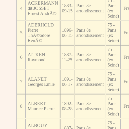
75 -
ACKERMANN
1883-
Paris 8e
Paris
4
dit JOSSET
Fr
09-15
arrondissement
(ex
Ernest AndrÃ©
Seine)
ADERHOLD
75 -
Pierre
1896-
Paris 8e
Paris
5
Fr
ThÃ©odore
06-15
arrondissement
(ex
RenÃ©
Seine)
75 -
AITKEN
1887-
Paris 8e
Paris
6
Fr
Raymond
11-25
arrondissement
(ex
Seine)
75 -
ALANET
1891-
Paris 8e
Paris
7
Fr
Georges Emile
06-17
arrondissement
(ex
Seine)
75 -
ALBERT
1892-
Paris 8e
Paris
8
Fr
Maurice Pierre
08-28
arrondissement
(ex
Seine)
75 -
ALBOUY
1887-
Paris 8e
Paris