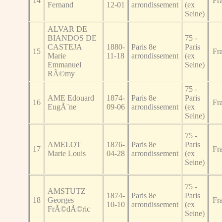
14
Fr
Fernand
12-01
arrondissement
(ex
Seine)
ALVAR DE
BIANDOS DE
75 -
CASTEJA
1880-
Paris 8e
Paris
15
Fr
Marie
11-18
arrondissement
(ex
Emmanuel
Seine)
RÃ©my
75 -
AME Edouard
1874-
Paris 8e
Paris
16
Fr
EugÃ¨ne
09-06
arrondissement
(ex
Seine)
75 -
AMELOT
1876-
Paris 8e
Paris
17
Fr
Marie Louis
04-28
arrondissement
(ex
Seine)
75 -
AMSTUTZ
1874-
Paris 8e
Paris
18
Georges
Fr
10-10
arrondissement
(ex
FrÃ©dÃ©ric
Seine)