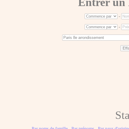
Entrer un
-
-
Sta
Par noms de famille
-
Par prénoms
-
Par pays d'origin