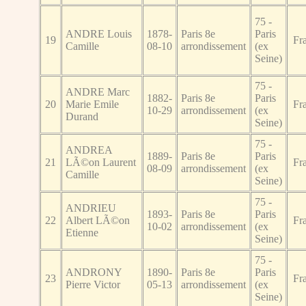
75 -
ANDRE Louis
1878-
Paris 8e
Paris
19
Fr
Camille
08-10
arrondissement
(ex
Seine)
75 -
ANDRE Marc
1882-
Paris 8e
Paris
20
Marie Emile
Fr
10-29
arrondissement
(ex
Durand
Seine)
75 -
ANDREA
1889-
Paris 8e
Paris
21
LÃ©on Laurent
Fr
08-09
arrondissement
(ex
Camille
Seine)
75 -
ANDRIEU
1893-
Paris 8e
Paris
22
Albert LÃ©on
Fr
10-02
arrondissement
(ex
Etienne
Seine)
75 -
ANDRONY
1890-
Paris 8e
Paris
23
Fr
Pierre Victor
05-13
arrondissement
(ex
Seine)