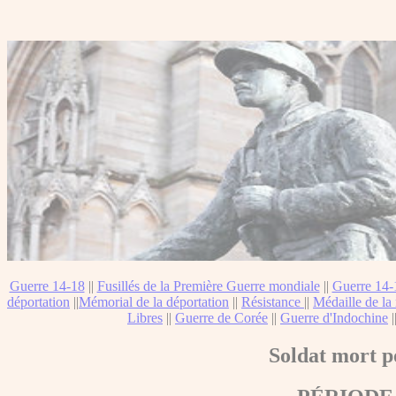
Guerre 14-18
||
Fusillés de la Première Guerre mondiale
||
Guerre 14-
déportation
||
Mémorial de la déportation
||
Résistance
||
Médaille de la 
Libres
||
Guerre de Corée
||
Guerre d'Indochine
|
Soldat mort p