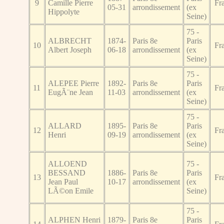
9
Camille Pierre
Fr
05-31
arrondissement
(ex
Hippolyte
Seine)
75 -
ALBRECHT
1874-
Paris 8e
Paris
10
Fr
Albert Joseph
06-18
arrondissement
(ex
Seine)
75 -
ALEPEE Pierre
1892-
Paris 8e
Paris
11
Fr
EugÃ¨ne Jean
11-03
arrondissement
(ex
Seine)
75 -
ALLARD
1895-
Paris 8e
Paris
12
Fr
Henri
09-19
arrondissement
(ex
Seine)
ALLOEND
75 -
BESSAND
1886-
Paris 8e
Paris
13
Fr
Jean Paul
10-17
arrondissement
(ex
LÃ©on Emile
Seine)
75 -
ALPHEN Henri
1879-
Paris 8e
Paris