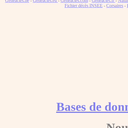
Geneactes.be
-
Geneactes.eu
-
Geneactes.com
-
Geneactes.fr
-
Natur
Fichier décès INSEE
-
Corsaires
-
Bases de don
Nou