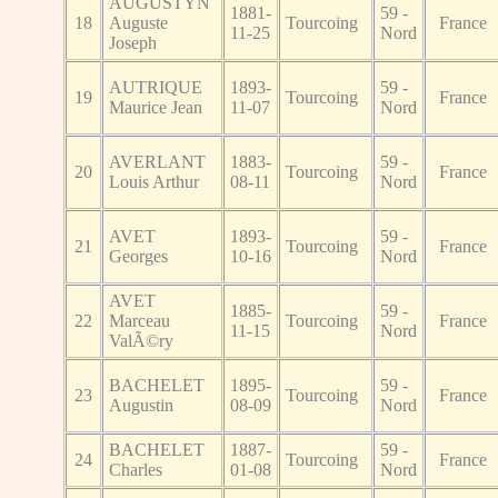
AUGUSTYN
1881-
59 -
18
Auguste
Tourcoing
France
11-25
Nord
Joseph
AUTRIQUE
1893-
59 -
19
Tourcoing
France
Maurice Jean
11-07
Nord
AVERLANT
1883-
59 -
20
Tourcoing
France
Louis Arthur
08-11
Nord
AVET
1893-
59 -
21
Tourcoing
France
Georges
10-16
Nord
AVET
1885-
59 -
22
Marceau
Tourcoing
France
11-15
Nord
ValÃ©ry
BACHELET
1895-
59 -
23
Tourcoing
France
Augustin
08-09
Nord
BACHELET
1887-
59 -
24
Tourcoing
France
Charles
01-08
Nord