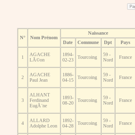
Naissance
N°
Nom Prénom
Date
Commune
Dpt
Pays
AGACHE
1894-
59 -
1
Tourcoing
France
LÃ©on
02-23
Nord
AGACHE
1886-
59 -
2
Tourcoing
France
Paul Jean
04-15
Nord
ALHANT
1893-
59 -
3
Ferdinand
Tourcoing
France
08-20
Nord
EugÃ¨ne
ALLARD
1892-
59 -
4
Tourcoing
France
Adolphe Leon
04-28
Nord