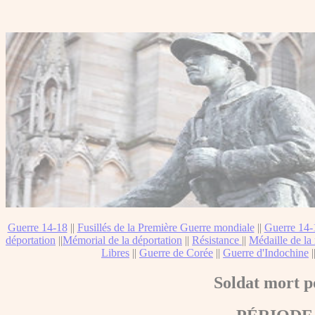
Guerre 14-18
||
Fusillés de la Première Guerre mondiale
||
Guerre 14-
déportation
||
Mémorial de la déportation
||
Résistance
||
Médaille de la 
Libres
||
Guerre de Corée
||
Guerre d'Indochine
|
Soldat mort p