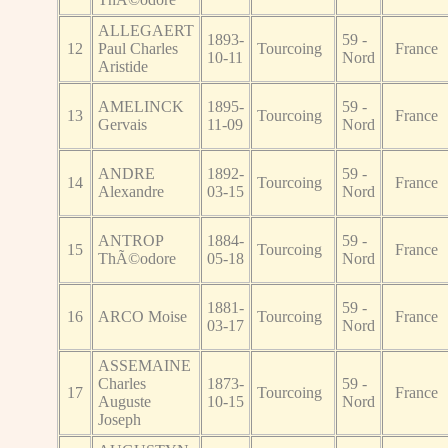
ALLEGAERT
1893-
59 -
12
Paul Charles
Tourcoing
France
10-11
Nord
Aristide
AMELINCK
1895-
59 -
13
Tourcoing
France
Gervais
11-09
Nord
ANDRE
1892-
59 -
14
Tourcoing
France
Alexandre
03-15
Nord
ANTROP
1884-
59 -
15
Tourcoing
France
ThÃ©odore
05-18
Nord
1881-
59 -
16
ARCO Moise
Tourcoing
France
03-17
Nord
ASSEMAINE
Charles
1873-
59 -
17
Tourcoing
France
Auguste
10-15
Nord
Joseph