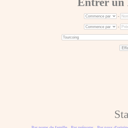
Entrer un
-
-
Sta
Par noms de famille
-
Par prénoms
-
Par pays d'origin