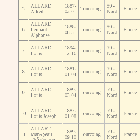
ALLARD
1887-
59 -
5
Tourcoing
France
Alfred
02-01
Nord
ALLARD
1888-
59 -
6
Leonard
Tourcoing
France
08-31
Nord
Alphonse
ALLARD
1894-
59 -
7
Tourcoing
France
Louis
12-16
Nord
ALLARD
1881-
59 -
8
Tourcoing
France
Louis
01-04
Nord
ALLARD
1889-
59 -
9
Tourcoing
France
Louis
03-04
Nord
ALLARD
1887-
59 -
10
Tourcoing
France
Louis Joseph
01-08
Nord
ALLART
1889-
59 -
11
MarÃ§eau
Tourcoing
France
09-10
Nord
ThÃ©odore