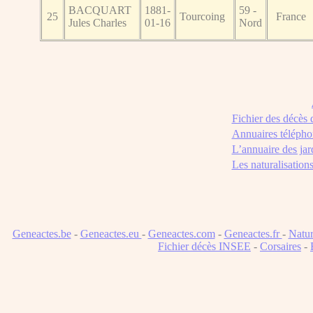
BACQUART
1881-
59 -
25
Tourcoing
France
Jules Charles
01-16
Nord
Fichier des décès
Annuaires télépho
L’annuaire des jar
Les naturalisation
Geneactes.be
-
Geneactes.eu
-
Geneactes.com
-
Geneactes.fr
-
Natur
Fichier décès INSEE
-
Corsaires
-