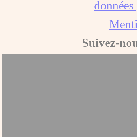
données 
Menti
Suivez-nou