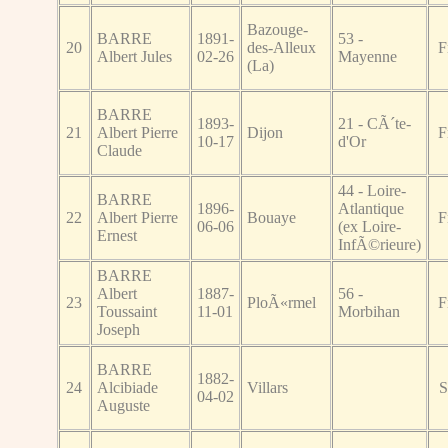
Bazouge-
BARRE
1891-
53 -
20
des-Alleux
F
Albert Jules
02-26
Mayenne
(La)
BARRE
1893-
21 - CÃ´te-
21
Albert Pierre
Dijon
F
10-17
d'Or
Claude
44 - Loire-
BARRE
1896-
Atlantique
22
Albert Pierre
Bouaye
F
06-06
(ex Loire-
Ernest
InfÃ©rieure)
BARRE
Albert
1887-
56 -
23
PloÃ«rmel
F
Toussaint
11-01
Morbihan
Joseph
BARRE
1882-
24
Alcibiade
Villars
S
04-02
Auguste