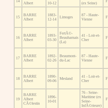
14
F
Albert
10-12
(ex Seine)
BARRE
1883-
87 - Haute-
15
Limoges
F
Albert
12-14
Vienne
FertÃ©-
BARRE
1893-
41 - Loir-et-
16
Beauharnais
F
Albert
03-30
Cher
(La)
BARRE
1892-
Beaumont-
87 - Haute-
17
F
Albert
02-26
du-Lac
Vienne
BARRE
1890-
41 - Loir-et-
18
Mesland
F
Albert
09-06
Cher
76 - Seine-
BARRE
1896-
Maritime (ex
19
Albert
F
10-01
Seine-
CÃ©lestin
InfÃ©rieure)