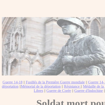
Guerre 14-18
||
Fusillés de la Première Guerre mondiale
||
Guerre 14-
déportation
||
Mémorial de la déportation
||
Résistance
||
Médaille de la 
Libres
||
Guerre de Corée
||
Guerre d'Indochine
|
Soldat mort pou