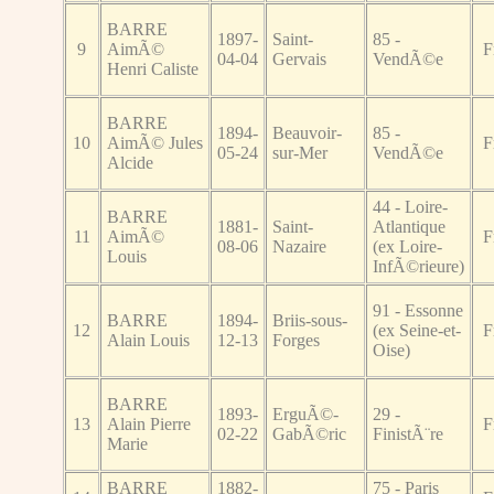
BARRE
1897-
Saint-
85 -
9
AimÃ©
F
04-04
Gervais
VendÃ©e
Henri Caliste
BARRE
1894-
Beauvoir-
85 -
10
AimÃ© Jules
F
05-24
sur-Mer
VendÃ©e
Alcide
44 - Loire-
BARRE
1881-
Saint-
Atlantique
11
AimÃ©
F
08-06
Nazaire
(ex Loire-
Louis
InfÃ©rieure)
91 - Essonne
BARRE
1894-
Briis-sous-
12
(ex Seine-et-
F
Alain Louis
12-13
Forges
Oise)
BARRE
1893-
ErguÃ©-
29 -
13
Alain Pierre
F
02-22
GabÃ©ric
FinistÃ¨re
Marie
BARRE
1882-
75 - Paris