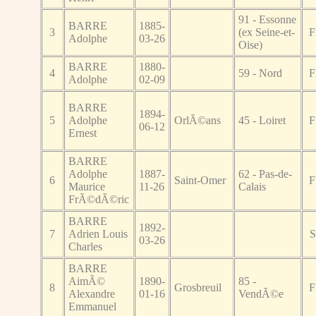
91 - Essonne
BARRE
1885-
3
(ex Seine-et-
F
Adolphe
03-26
Oise)
BARRE
1880-
4
59 - Nord
F
Adolphe
02-09
BARRE
1894-
5
Adolphe
OrlÃ©ans
45 - Loiret
F
06-12
Ernest
BARRE
Adolphe
1887-
62 - Pas-de-
6
Saint-Omer
F
Maurice
11-26
Calais
FrÃ©dÃ©ric
BARRE
1892-
7
Adrien Louis
S
03-26
Charles
BARRE
AimÃ©
1890-
85 -
8
Grosbreuil
F
Alexandre
01-16
VendÃ©e
Emmanuel