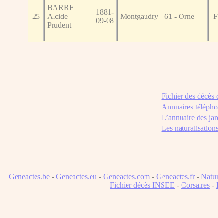
BARRE
1881-
25
Alcide
Montgaudry
61 - Orne
F
09-08
Prudent
Fichier des décès
Annuaires télépho
L’annuaire des jar
Les naturalisation
Geneactes.be
-
Geneactes.eu
-
Geneactes.com
-
Geneactes.fr
-
Natur
Fichier décès INSEE
-
Corsaires
-