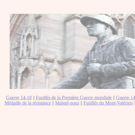
Guerre 14-18
||
Fusillés de la Première Guerre mondiale
||
Guerre 14
Médaille de la résistance
||
Malgré-nous
||
Fusillés du Mont-Valérien
|