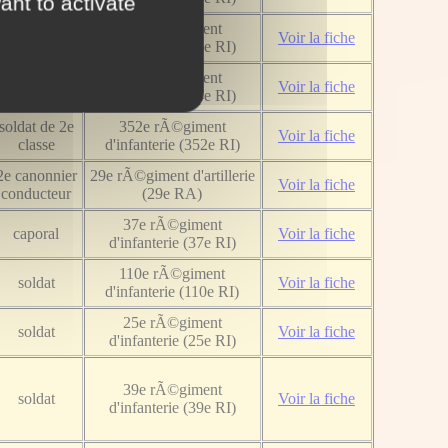
ant to activate
36e rÃ©giment
soldat
Voir la fiche
d'infanterie (36e RI)
soldat de 2e
94e rÃ©giment
Voir la fiche
classe
d'infanterie (94e RI)
soldat de 2e
352e rÃ©giment
Voir la fiche
classe
d'infanterie (352e RI)
2e canonnier
29e rÃ©giment d'artillerie
Voir la fiche
conducteur
(29e RA)
37e rÃ©giment
caporal
Voir la fiche
d'infanterie (37e RI)
110e rÃ©giment
soldat
Voir la fiche
d'infanterie (110e RI)
25e rÃ©giment
soldat
Voir la fiche
d'infanterie (25e RI)
39e rÃ©giment
soldat
Voir la fiche
d'infanterie (39e RI)