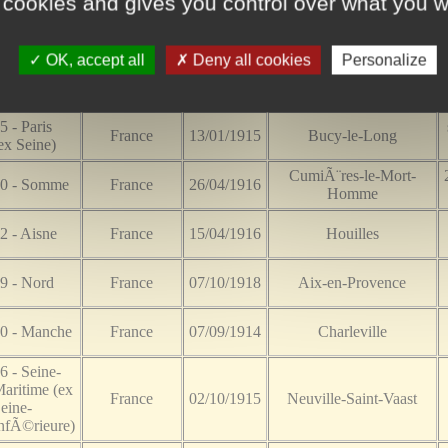
 cookies and gives you control over what you w
1 - Loir-et-
France
22/05/1916
Douaumont
her
OK, accept all
Deny all cookies
Personalize
5 - Meuse
France
30/09/1914
Loisy-aux-Bois
5 - Paris
France
13/01/1915
Bucy-le-Long
ex Seine)
CumiÃ¨res-le-Mort-
0 - Somme
France
26/04/1916
Homme
2 - Aisne
France
15/04/1916
Houilles
9 - Nord
France
07/10/1918
Aix-en-Provence
0 - Manche
France
07/09/1914
Charleville
6 - Seine-
aritime (ex
France
02/10/1915
Neuville-Saint-Vaast
eine-
nfÃ©rieure)