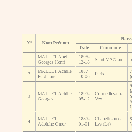
Naiss
N°
Nom Prénom
Date
Commune
MALLET Abel
1895-
1
Saint-VÃ©rain
5
Georges Henri
12-18
MALLET Achille
1887-
7
2
Paris
Ferdinand
10-06
(
9
M
MALLET Achille
1895-
Cormeilles-en-
3
S
Georges
05-12
Vexin
S
O
MALLET
1885-
Chapelle-aux-
8
4
Adolphe Omer
01-01
Lys (La)