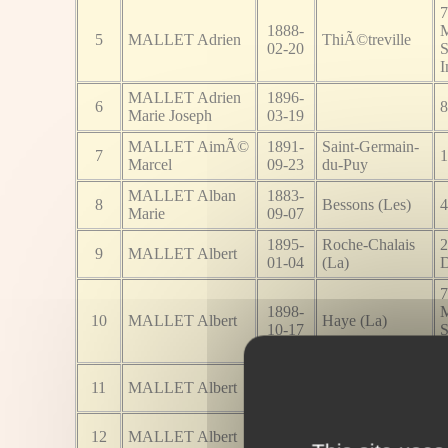
7
1888-
M
5
MALLET Adrien
ThiÃ©treville
02-20
S
I
MALLET Adrien
1896-
6
8
Marie Joseph
03-19
MALLET AimÃ©
1891-
Saint-Germain-
7
1
Marcel
09-23
du-Puy
MALLET Alban
1883-
8
Bessons (Les)
4
Marie
09-07
1895-
Roche-Chalais
2
9
MALLET Albert
01-04
(La)
D
7
1898-
M
10
MALLET Albert
Haye (La)
10-17
S
I
1888-
0
11
MALLET Albert
04-16
M
1896-
Saint-Michel-
2
12
MALLET Albert
08-05
de-Villadeix
D