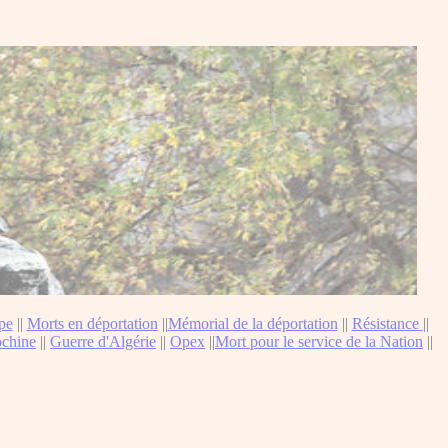
pe
||
Morts en déportation
||
Mémorial de la déportation
||
Résistance
||
ochine
||
Guerre d'Algérie
||
Opex
||
Mort pour le service de la Nation
||