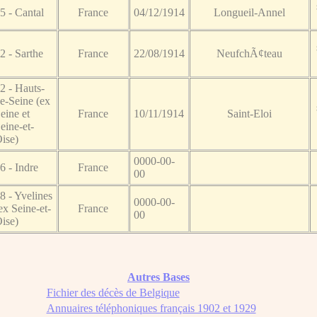
5 - Cantal
France
04/12/1914
Longueil-Annel
2 - Sarthe
France
22/08/1914
NeufchÃ¢teau
2 - Hauts-
e-Seine (ex
eine et
France
10/11/1914
Saint-Eloi
eine-et-
ise)
0000-00-
6 - Indre
France
00
8 - Yvelines
0000-00-
ex Seine-et-
France
00
ise)
Autres Bases
Fichier des décès de Belgique
Annuaires téléphoniques français 1902 et 1929