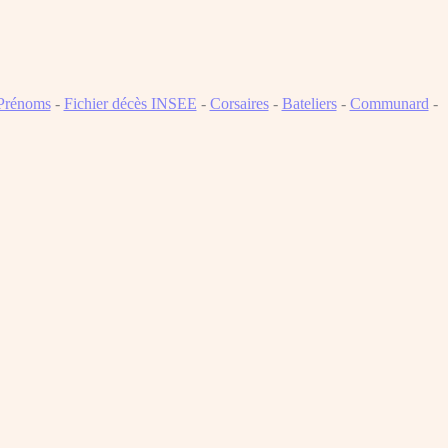
Prénoms
-
Fichier décès INSEE
-
Corsaires
-
Bateliers
-
Communard
-