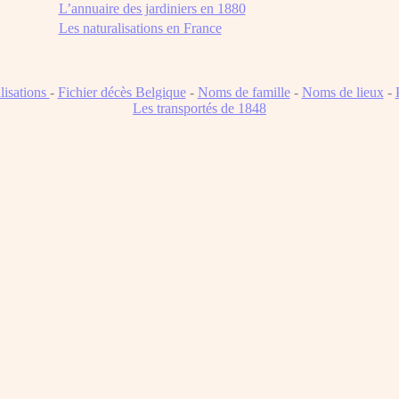
L’annuaire des jardiniers en 1880
Les naturalisations en France
lisations
-
Fichier décès Belgique
-
Noms de famille
-
Noms de lieux
-
Les transportés de 1848