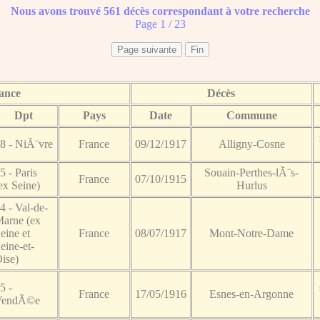
Nous avons trouvé 561 décès correspondant à votre recherche
Page 1 / 23
ance
Décès
Dpt
Pays
Date
Commune
8 - NiÃ¨vre
France
09/12/1917
Alligny-Cosne
5 - Paris
Souain-Perthes-lÃ¨s-
France
07/10/1915
ex Seine)
Hurlus
4 - Val-de-
arne (ex
eine et
France
08/07/1917
Mont-Notre-Dame
eine-et-
ise)
5 -
France
17/05/1916
Esnes-en-Argonne
VendÃ©e