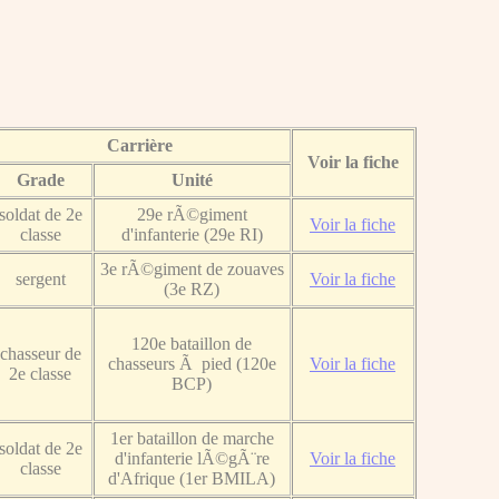
Carrière
Voir la fiche
Grade
Unité
soldat de 2e
29e rÃ©giment
Voir la fiche
classe
d'infanterie (29e RI)
3e rÃ©giment de zouaves
sergent
Voir la fiche
(3e RZ)
120e bataillon de
chasseur de
chasseurs Ã pied (120e
Voir la fiche
2e classe
BCP)
1er bataillon de marche
soldat de 2e
d'infanterie lÃ©gÃ¨re
Voir la fiche
classe
d'Afrique (1er BMILA)