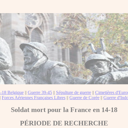
-18 Belgique
||
Guerre 39-45
||
Sépulture de guerre
||
Cimetières d'Euro
|
Forces Aériennes Françaises Libres
||
Guerre de Corée
||
Guerre d'Ind
Soldat mort pour la France en 14-18
PÉRIODE DE RECHERCHE