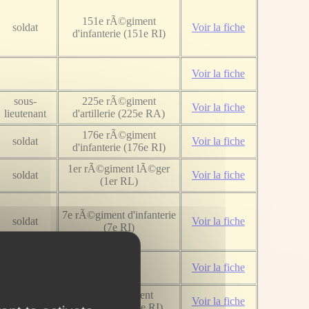
151e rÃ©giment
soldat
Voir la fiche
d'infanterie (151e RI)
Voir la fiche
sous-
225e rÃ©giment
Voir la fiche
lieutenant
d'artillerie (225e RA)
176e rÃ©giment
soldat
Voir la fiche
d'infanterie (176e RI)
1er rÃ©giment lÃ©ger
soldat
Voir la fiche
(1er RL)
7e rÃ©giment d'infanterie
soldat
Voir la fiche
(7e RI)
Voir la fiche
soldat de 2e
88e rÃ©giment
Voir la fiche
classe
d'infanterie (88e RI)