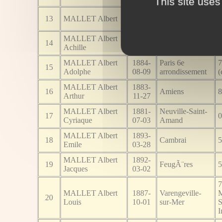
This site uses
1887-
Mont-prÃ¨s-
4
13
MALLET Albert
09-01
Chambord
C
MALLET Albert
1878-
Dammartin-sur-
14
5
Achille
03-06
Saulx
MALLET Albert
1884-
Paris 6e
7
15
Adolphe
08-09
arrondissement
(
MALLET Albert
1883-
16
Amiens
8
Arthur
11-27
MALLET Albert
1881-
Neuville-Saint-
17
0
Cyriaque
07-03
Amand
MALLET Albert
1893-
18
Cambrai
5
Emile
03-28
MALLET Albert
1892-
19
FeugÃ¨res
5
Jacques
03-02
7
MALLET Albert
1887-
Varengeville-
M
20
Louis
10-01
sur-Mer
S
I