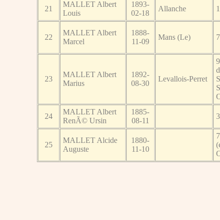
MALLET Albert
1893-
21
Allanche
1
Louis
02-18
MALLET Albert
1888-
22
Mans (Le)
7
Marcel
11-09
9
d
MALLET Albert
1892-
23
Levallois-Perret
S
Marius
08-30
S
O
MALLET Albert
1885-
24
3
RenÃ© Ursin
08-11
7
MALLET Alcide
1880-
25
(
Auguste
11-10
O