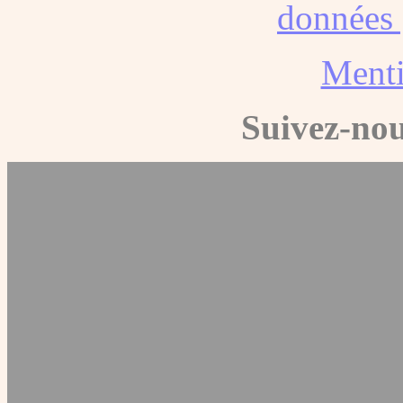
données 
Menti
Suivez-nou