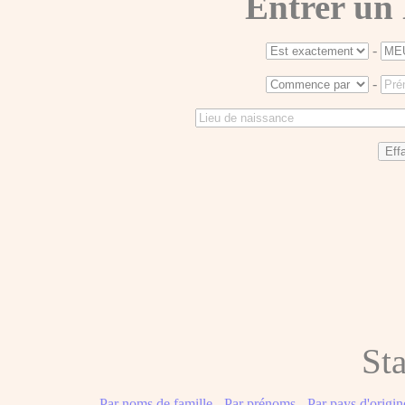
Entrer un
-
-
Sta
Par noms de famille
-
Par prénoms
-
Par pays d'origin