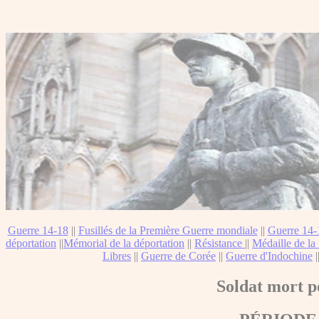
Guerre 14-18
||
Fusillés de la Première Guerre mondiale
||
Guerre 14-
déportation
||
Mémorial de la déportation
||
Résistance
||
Médaille de la 
Libres
||
Guerre de Corée
||
Guerre d'Indochine
|
Soldat mort p