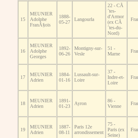
22 - CÃ
´tes-
MEUNIER
1888-
d'Armor
15
Adolphe
Langourla
Fra
05-27
(ex CÃ
FranÃ§ois
´tes-du-
Nord)
MEUNIER
1892-
Montigny-sur-
51 -
16
Adolphe
Fra
06-26
Vesle
Marne
Georges
37 -
MEUNIER
1884-
Lussault-sur-
17
Indre-et-
Fra
Adrien
01-16
Loire
Loire
MEUNIER
1891-
86 -
18
Ayron
Fra
Adrien
01-23
Vienne
75 -
MEUNIER
1887-
Paris 12e
19
Paris (ex
Fra
Adrien
08-11
arrondissement
Seine)