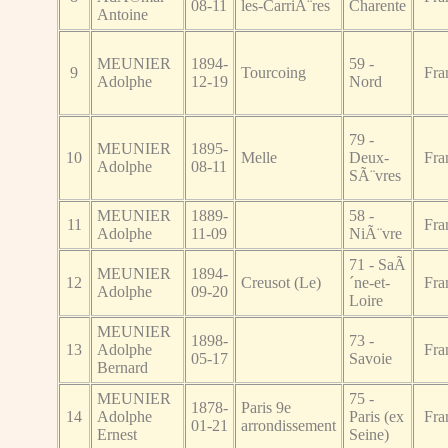
08-11
les-CarriÃ¨res
Charente
Antoine
MEUNIER
1894-
59 -
9
Tourcoing
Fra
Adolphe
12-19
Nord
79 -
MEUNIER
1895-
10
Melle
Deux-
Fra
Adolphe
08-11
SÃ¨vres
MEUNIER
1889-
58 -
11
Fra
Adolphe
11-09
NiÃ¨vre
71 - SaÃ
MEUNIER
1894-
12
Creusot (Le)
´ne-et-
Fra
Adolphe
09-20
Loire
MEUNIER
1898-
73 -
13
Adolphe
Fra
05-17
Savoie
Bernard
MEUNIER
75 -
1878-
Paris 9e
14
Adolphe
Paris (ex
Fra
01-21
arrondissement
Ernest
Seine)