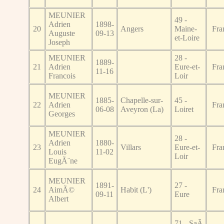
MEUNIER
49 -
Adrien
1898-
20
Angers
Maine-
Fra
Auguste
09-13
et-Loire
Joseph
MEUNIER
28 -
1889-
21
Adrien
Eure-et-
Fra
11-16
Francois
Loir
MEUNIER
1885-
Chapelle-sur-
45 -
22
Adrien
Fra
06-08
Aveyron (La)
Loiret
Georges
MEUNIER
28 -
Adrien
1880-
23
Villars
Eure-et-
Fra
Louis
11-02
Loir
EugÃ¨ne
MEUNIER
1891-
27 -
24
AimÃ©
Habit (L')
Fra
09-11
Eure
Albert
71 - SaÃ