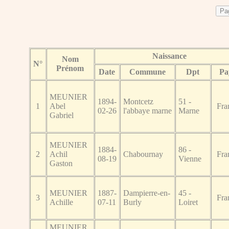
Naissance
Nom
N°
Prénom
Date
Commune
Dpt
Pa
MEUNIER
1894-
Montcetz
51 -
1
Abel
Fra
02-26
l'abbaye marne
Marne
Gabriel
MEUNIER
1884-
86 -
2
Achil
Chabournay
Fra
08-19
Vienne
Gaston
MEUNIER
1887-
Dampierre-en-
45 -
3
Fra
Achille
07-11
Burly
Loiret
MEUNIER