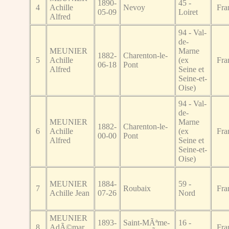
1890-
45 -
4
Achille
Nevoy
Fra
05-09
Loiret
Alfred
94 - Val-
de-
MEUNIER
Marne
1882-
Charenton-le-
5
Achille
(ex
Fra
06-18
Pont
Alfred
Seine et
Seine-et-
Oise)
94 - Val-
de-
MEUNIER
Marne
1882-
Charenton-le-
6
Achille
(ex
Fra
00-00
Pont
Alfred
Seine et
Seine-et-
Oise)
MEUNIER
1884-
59 -
7
Roubaix
Fra
Achille Jean
07-26
Nord
MEUNIER
1893-
Saint-MÃªme-
16 -
8
AdÃ©mar
Fra