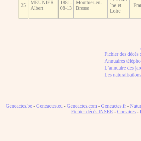
MEUNIER
1881-
Mouthier-en-
25
´ne-et-
Fra
Albert
08-13
Bresse
Loire
Fichier des décès
Annuaires télépho
L’annuaire des jar
Les naturalisation
Geneactes.be
-
Geneactes.eu
-
Geneactes.com
-
Geneactes.fr
-
Natur
Fichier décès INSEE
-
Corsaires
-