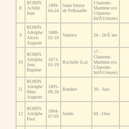
ROBIN
Charente-
1899-
Saint Simon
8
Achille
Maritime (ex
04-24
de Pellouaille
Jean
Charente-
InfÃ©rieure)
ROBIN
Adolphe
1888-
9
Valence
26 - DrÃ´me
Alexis
02-18
Auguste
17 -
ROBIN
Charente-
Adolphe
1873-
10
Rochelle (La)
Maritime (ex
Jean
03-19
Charente-
Baptiste
InfÃ©rieure)
ROBIN
Adolphe
1895-
11
Rotalier
39 - Jura
Marc
09-26
Auguste
ROBIN
1894-
12
Adolphe
Senlis
60 - Oise
07-05
Paul