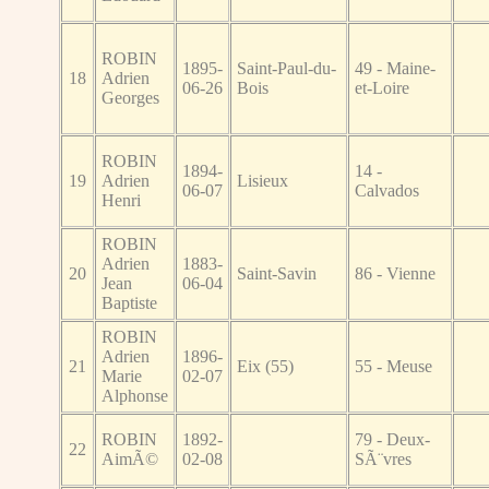
ROBIN
1895-
Saint-Paul-du-
49 - Maine-
18
Adrien
06-26
Bois
et-Loire
Georges
ROBIN
1894-
14 -
19
Adrien
Lisieux
06-07
Calvados
Henri
ROBIN
Adrien
1883-
20
Saint-Savin
86 - Vienne
Jean
06-04
Baptiste
ROBIN
Adrien
1896-
21
Eix (55)
55 - Meuse
Marie
02-07
Alphonse
ROBIN
1892-
79 - Deux-
22
AimÃ©
02-08
SÃ¨vres