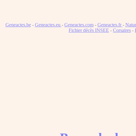
Geneactes.be
-
Geneactes.eu
-
Geneactes.com
-
Geneactes.fr
-
Natur
Fichier décès INSEE
-
Corsaires
-