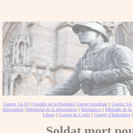
Guerre 14-18
||
Fusillés de la Première Guerre mondiale
||
Guerre 14-
déportation
||
Mémorial de la déportation
||
Résistance
||
Médaille de la 
Libres
||
Guerre de Corée
||
Guerre d'Indochine
|
Soldat mort pou