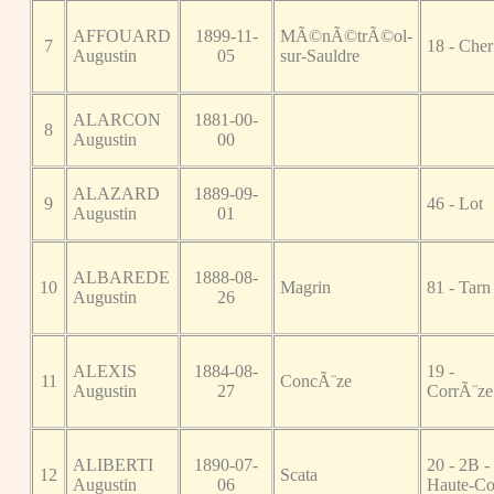
AFFOUARD
1899-11-
MÃ©nÃ©trÃ©ol-
7
18 - Cher
Augustin
05
sur-Sauldre
ALARCON
1881-00-
8
Augustin
00
ALAZARD
1889-09-
9
46 - Lot
Augustin
01
ALBAREDE
1888-08-
10
Magrin
81 - Tarn
Augustin
26
ALEXIS
1884-08-
19 -
11
ConcÃ¨ze
Augustin
27
CorrÃ¨ze
ALIBERTI
1890-07-
20 - 2B -
12
Scata
Augustin
06
Haute-Co