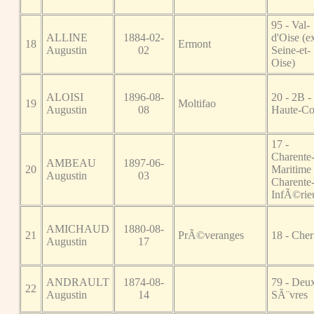
95 - Val-
ALLINE
1884-02-
d'Oise (e
18
Ermont
Augustin
02
Seine-et-
Oise)
ALOISI
1896-08-
20 - 2B -
19
Moltifao
Augustin
08
Haute-Co
17 -
Charente
AMBEAU
1897-06-
20
Maritime 
Augustin
03
Charente
InfÃ©rie
AMICHAUD
1880-08-
21
PrÃ©veranges
18 - Cher
Augustin
17
ANDRAULT
1874-08-
79 - Deu
22
Augustin
14
SÃ¨vres