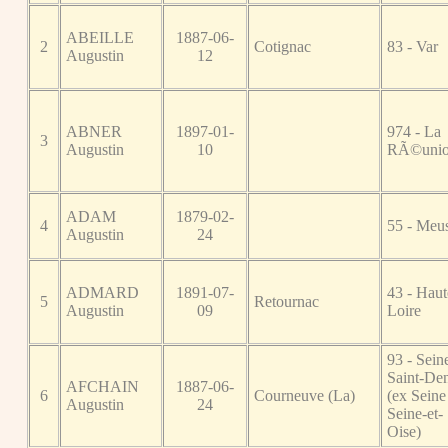
ABEILLE
1887-06-
2
Cotignac
83 - Var
Augustin
12
ABNER
1897-01-
974 - La
3
Augustin
10
RÃ©uni
ADAM
1879-02-
4
55 - Meu
Augustin
24
ADMARD
1891-07-
43 - Haut
5
Retournac
Augustin
09
Loire
93 - Sein
Saint-Den
AFCHAIN
1887-06-
6
Courneuve (La)
(ex Seine
Augustin
24
Seine-et-
Oise)