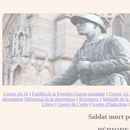
Guerre 14-18
||
Fusillés de la Première Guerre mondiale
||
Guerre 14-
déportation
||
Mémorial de la déportation
||
Résistance
||
Médaille de la 
Libres
||
Guerre de Corée
||
Guerre d'Indochine
|
Soldat mort p