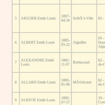
1897-
5
AIGUIER Emile Louis
SolliÃ¨s-Ville
83 -
04-30
05 -
1885-
6
ALBERT Emile Louis
Aiguilles
Haut
05-22
Alp
ALEXANDRE Emile
1881-
62 -
7
Bertincourt
Louis
11-07
de-C
1885-
62 -
8
ALLARD Emile Louis
MÃ©ricourt
01-06
de-C
1892-
19 -
9
ALRIVIE Emile Louis
07-17
Cor