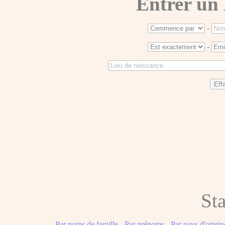
Entrer un
-
-
Sta
Par noms de famille
-
Par prénoms
-
Par pays d'origin