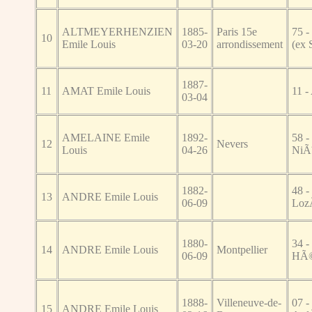
ALTMEYERHENZIEN
1885-
Paris 15e
75 -
10
Emile Louis
03-20
arrondissement
(ex 
1887-
11
AMAT Emile Louis
11 -
03-04
AMELAINE Emile
1892-
58 -
12
Nevers
Louis
04-26
NiÃ
1882-
48 -
13
ANDRE Emile Louis
06-09
Loz
1880-
34 -
14
ANDRE Emile Louis
Montpellier
06-09
HÃ©
1888-
Villeneuve-de-
07 -
15
ANDRE Emile Louis