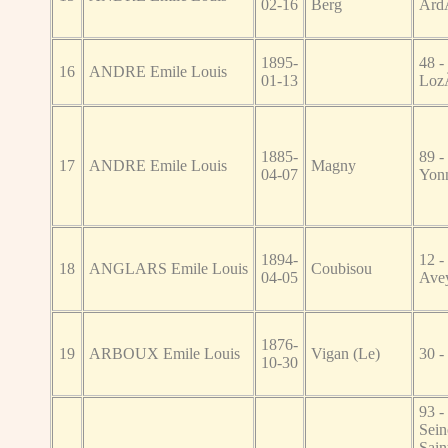
02-16
Berg
Ard
1895-
48 -
16
ANDRE Emile Louis
01-13
Loz
1885-
89 -
17
ANDRE Emile Louis
Magny
04-07
Yon
1894-
12 -
18
ANGLARS Emile Louis
Coubisou
04-05
Ave
1876-
19
ARBOUX Emile Louis
Vigan (Le)
30 -
10-30
93 -
Sein
Sain