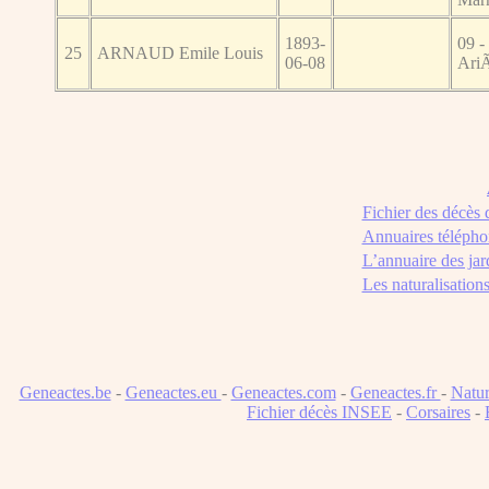
1893-
09 -
25
ARNAUD Emile Louis
06-08
Ari
Fichier des décès
Annuaires télépho
L’annuaire des jar
Les naturalisation
Geneactes.be
-
Geneactes.eu
-
Geneactes.com
-
Geneactes.fr
-
Natur
Fichier décès INSEE
-
Corsaires
-