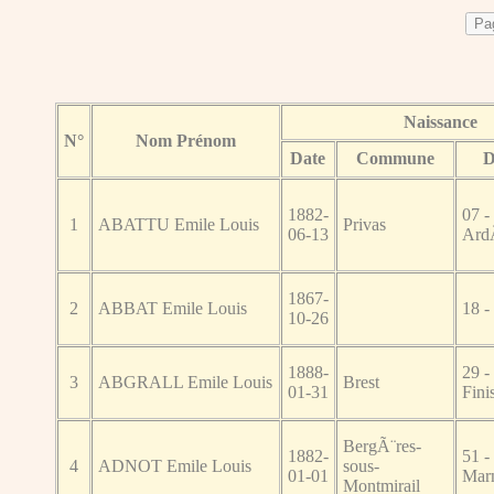
Naissance
N°
Nom Prénom
Date
Commune
D
1882-
07 -
1
ABATTU Emile Louis
Privas
06-13
Ard
1867-
2
ABBAT Emile Louis
18 -
10-26
1888-
29 -
3
ABGRALL Emile Louis
Brest
01-31
Fini
BergÃ¨res-
1882-
51 -
4
ADNOT Emile Louis
sous-
01-01
Mar
Montmirail