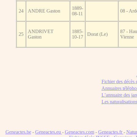
1889-
24
ANDRE Gaston
08 - Ard
08-11
ANDRIVET
1885-
87 - Hau
25
Dorat (Le)
Gaston
10-17
Vienne
Fichier des décès
Annuaires télépho
L’annuaire des jar
Les naturalisation
Geneactes.be
-
Geneactes.eu
-
Geneactes.com
-
Geneactes.fr
-
Natur