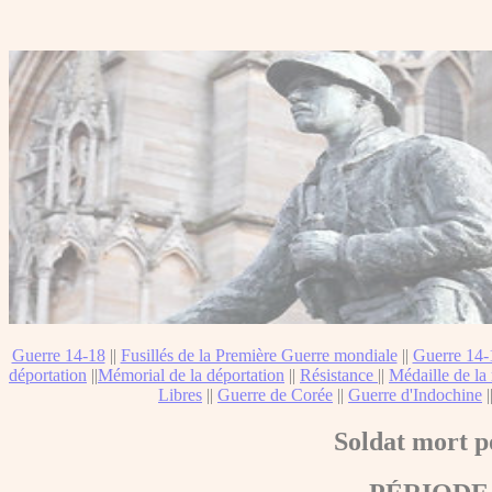
Guerre 14-18
||
Fusillés de la Première Guerre mondiale
||
Guerre 14-
déportation
||
Mémorial de la déportation
||
Résistance
||
Médaille de la 
Libres
||
Guerre de Corée
||
Guerre d'Indochine
|
Soldat mort p