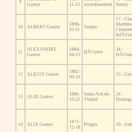
9
Gaston
11-15
arrondissement
Seine)
17 - Cha
1898-
Maritime
10
ALBERT Gaston
Saujon
03-11
Charente
InfÃ©rie
ALEXANDRE
1884-
34 -
11
BÃ©ziers
Gaston
04-15
HÃ©rau
1882-
12
ALICOT Gaston
33 - Gir
09-10
1886-
Saint-Avit-de-
24 -
13
ALIX Gaston
10-21
Vialard
Dordog
1871-
14
ALIX Gaston
Prugny
10 - Au
12-18