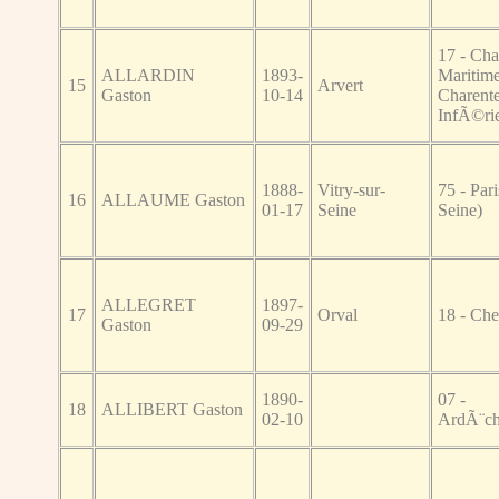
17 - Cha
ALLARDIN
1893-
Maritime
15
Arvert
Gaston
10-14
Charente
InfÃ©rie
1888-
Vitry-sur-
75 - Pari
16
ALLAUME Gaston
01-17
Seine
Seine)
ALLEGRET
1897-
17
Orval
18 - Che
Gaston
09-29
1890-
07 -
18
ALLIBERT Gaston
02-10
ArdÃ¨c