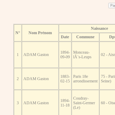
Naissance
N°
Nom Prénom
Date
Commune
Dp
1894-
Monceau-
1
ADAM Gaston
02 - Ais
09-09
lÃ¨s-Leups
1883-
Paris 18e
75 - Pari
2
ADAM Gaston
02-15
arrondissement
Seine)
Coudray-
1894-
3
ADAM Gaston
Saint-Germer
60 - Ois
11-18
(Le)