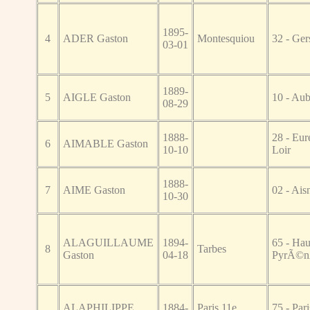
1895-
4
ADER Gaston
Montesquiou
32 - Ger
03-01
1889-
5
AIGLE Gaston
10 - Au
08-29
1888-
28 - Eure
6
AIMABLE Gaston
10-10
Loir
1888-
7
AIME Gaston
02 - Ais
10-30
ALAGUILLAUME
1894-
65 - Hau
8
Tarbes
Gaston
04-18
PyrÃ©n
ALAPHILIPPE
1884-
Paris 11e
75 - Pari