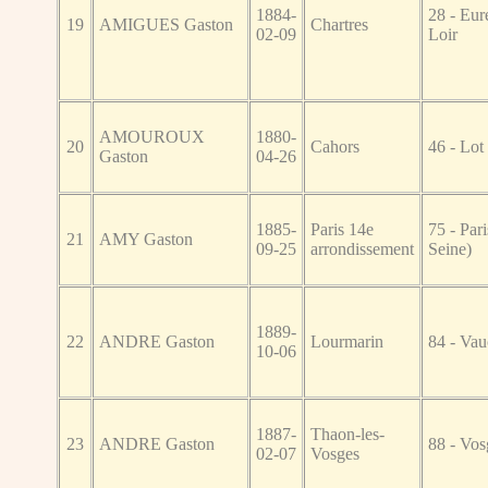
1884-
28 - Eure
19
AMIGUES Gaston
Chartres
02-09
Loir
AMOUROUX
1880-
20
Cahors
46 - Lot
Gaston
04-26
1885-
Paris 14e
75 - Pari
21
AMY Gaston
09-25
arrondissement
Seine)
1889-
22
ANDRE Gaston
Lourmarin
84 - Vau
10-06
1887-
Thaon-les-
23
ANDRE Gaston
88 - Vos
02-07
Vosges