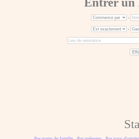
Entrer un
-
-
Sta
Par noms de famille
-
Par prénoms
-
Par pays d'origin