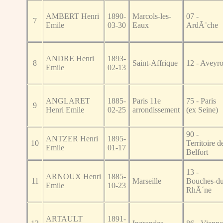
AMBERT Henri
1890-
Marcols-les-
07 -
7
Emile
03-30
Eaux
ArdÃ¨che
ANDRE Henri
1893-
8
Saint-Affrique
12 - Aveyr
Emile
02-13
ANGLARET
1885-
Paris 11e
75 - Paris
9
Henri Emile
02-25
arrondissement
(ex Seine)
90 -
ANTZER Henri
1895-
10
Territoire d
Emile
01-17
Belfort
13 -
ARNOUX Henri
1885-
11
Marseille
Bouches-du
Emile
10-23
RhÃ´ne
ARTAULT
1891-