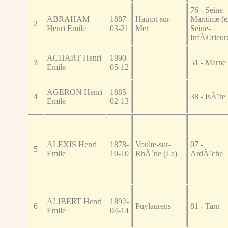
76 - Seine-
ABRAHAM
1887-
Hautot-sur-
Maritime (
2
Henri Emile
03-21
Mer
Seine-
InfÃ©rieur
ACHART Henri
1890-
3
51 - Marne
Emile
05-12
AGERON Henri
1885-
4
38 - IsÃ¨re
Emile
02-13
ALEXIS Henri
1878-
Voulte-sur-
07 -
5
Emile
10-10
RhÃ´ne (La)
ArdÃ¨che
ALIBERT Henri
1892-
6
Puylaurens
81 - Tarn
Emile
04-14