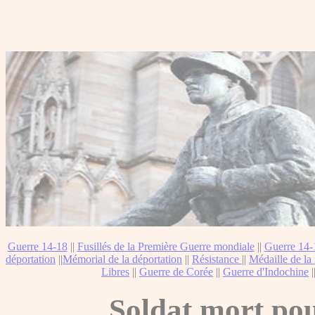
Guerre 14-18
||
Fusillés de la Première Guerre mondiale
||
Guerre 14-
déportation
||
Mémorial de la déportation
||
Résistance
||
Médaille de la 
Libres
||
Guerre de Corée
||
Guerre d'Indochine
|
Soldat mort pou