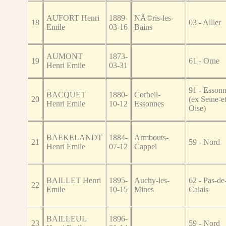
AUFORT Henri
1889-
NÃ©ris-les-
18
03 - Allier
Emile
03-16
Bains
AUMONT
1873-
19
61 - Orne
Henri Emile
03-31
91 - Esson
BACQUET
1880-
Corbeil-
20
(ex Seine-et
Henri Emile
10-12
Essonnes
Oise)
BAEKELANDT
1884-
Armbouts-
21
59 - Nord
Henri Emile
07-12
Cappel
BAILLET Henri
1895-
Auchy-les-
62 - Pas-de
22
Emile
10-15
Mines
Calais
BAILLEUL
1896-
23
59 - Nord