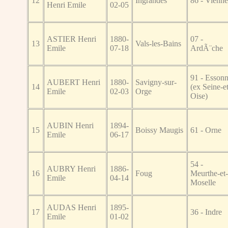
12
Ingrandes
86 - Vienne
Henri Emile
02-05
ASTIER Henri
1880-
07 -
13
Vals-les-Bains
Emile
07-18
ArdÃ¨che
91 - Esson
AUBERT Henri
1880-
Savigny-sur-
14
(ex Seine-et
Emile
02-03
Orge
Oise)
AUBIN Henri
1894-
15
Boissy Maugis
61 - Orne
Emile
06-17
54 -
AUBRY Henri
1886-
16
Foug
Meurthe-et-
Emile
04-14
Moselle
AUDAS Henri
1895-
17
36 - Indre
Emile
01-02