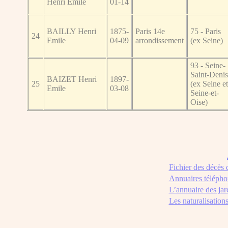
Henri Emile
01-14
BAILLY Henri
1875-
Paris 14e
75 - Paris
24
Emile
04-09
arrondissement
(ex Seine)
93 - Seine-
Saint-Denis
BAIZET Henri
1897-
25
(ex Seine et
Emile
03-08
Seine-et-
Oise)
Fichier des décès
Annuaires télépho
L’annuaire des jar
Les naturalisation