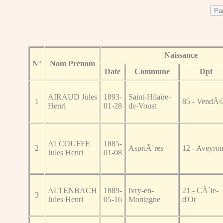
Naissance
N°
Nom Prénom
Date
Commune
Dpt
AIRAUD Jules
1893-
Saint-Hilaire-
1
85 - VendÃ
Henri
01-28
de-Voust
ALCOUFFE
1885-
2
AspriÃ¨res
12 - Aveyro
Jules Henri
01-08
ALTENBACH
1889-
Ivry-en-
21 - CÃ´te-
3
Jules Henri
05-16
Montagne
d'Or