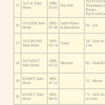
PyrÃ©nÃ©e
AUGE Jules
1886-
15
Pau (64)
Atlantiques 
Henri
01-03
Basses-
PyrÃ©nÃ©e
AUGIER Jules
1892-
Saint-Nizier-
16
01 - Ain
Henri
07-28
le-Bouchoux
AUGRAND
1893-
28 - Eure-et-
17
Toury
Jules Henri
03-14
Loir
AUVINET
1888-
18
Mervent
85 - VendÃ
Jules Henri
05-21
BABEY Jules
1891-
19
55 - Meuse
Henri
07-15
BADET Jules
1891-
71 - SaÃ´ne-
20
Henri
08-01
et-Loire