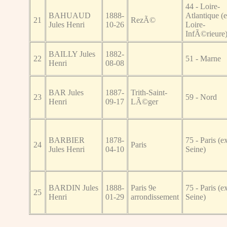
44 - Loire-
BAHUAUD
1888-
Atlantique (
21
RezÃ©
Jules Henri
10-26
Loire-
InfÃ©rieure
BAILLY Jules
1882-
22
51 - Marne
Henri
08-08
BAR Jules
1887-
Trith-Saint-
23
59 - Nord
Henri
09-17
LÃ©ger
BARBIER
1878-
75 - Paris (e
24
Paris
Jules Henri
04-10
Seine)
BARDIN Jules
1888-
Paris 9e
75 - Paris (e
25
Henri
01-29
arrondissement
Seine)