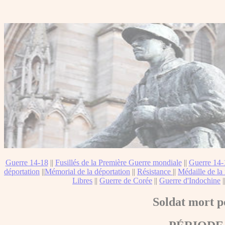
Guerre 14-18
||
Fusillés de la Première Guerre mondiale
||
Guerre 14-
déportation
||
Mémorial de la déportation
||
Résistance
||
Médaille de la 
Libres
||
Guerre de Corée
||
Guerre d'Indochine
|
Soldat mort p