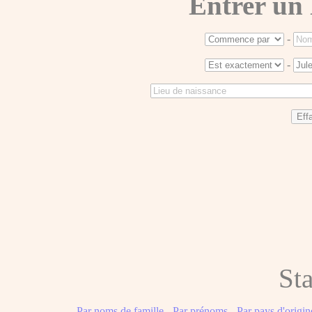
Entrer un
-
-
Sta
Par noms de famille
-
Par prénoms
-
Par pays d'origin