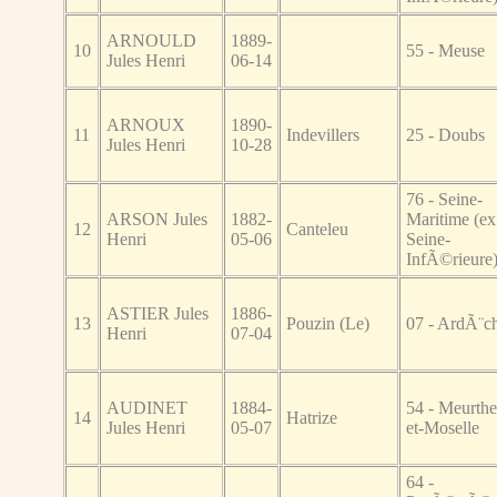
ARNOULD
1889-
10
55 - Meuse
Jules Henri
06-14
ARNOUX
1890-
11
Indevillers
25 - Doubs
Jules Henri
10-28
76 - Seine-
ARSON Jules
1882-
Maritime (ex
12
Canteleu
Henri
05-06
Seine-
InfÃ©rieure
ASTIER Jules
1886-
13
Pouzin (Le)
07 - ArdÃ¨c
Henri
07-04
AUDINET
1884-
54 - Meurthe
14
Hatrize
Jules Henri
05-07
et-Moselle
64 -