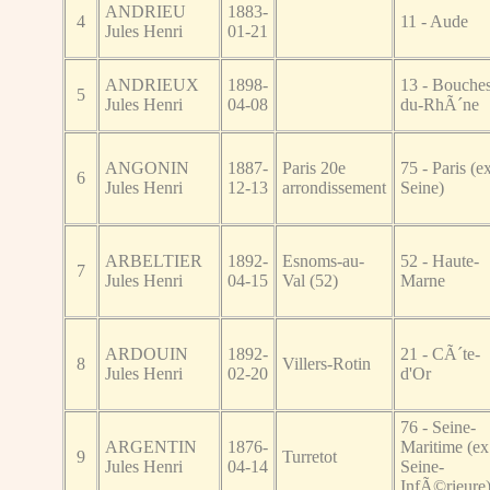
ANDRIEU
1883-
4
11 - Aude
Jules Henri
01-21
ANDRIEUX
1898-
13 - Bouches
5
Jules Henri
04-08
du-RhÃ´ne
ANGONIN
1887-
Paris 20e
75 - Paris (e
6
Jules Henri
12-13
arrondissement
Seine)
ARBELTIER
1892-
Esnoms-au-
52 - Haute-
7
Jules Henri
04-15
Val (52)
Marne
ARDOUIN
1892-
21 - CÃ´te-
8
Villers-Rotin
Jules Henri
02-20
d'Or
76 - Seine-
ARGENTIN
1876-
Maritime (ex
9
Turretot
Jules Henri
04-14
Seine-
InfÃ©rieure