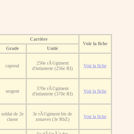
Carrière
Voir la fiche
Grade
Unité
256e rÃ©giment
caporal
Voir la fiche
d'infanterie (256e RI)
370e rÃ©giment
sergent
Voir la fiche
d'infanterie (370e RI)
soldat de 2e
3e rÃ©giment bis de
Voir la fiche
classe
zouaves (3e RbZ)
5e dÃ©pÃ´t des