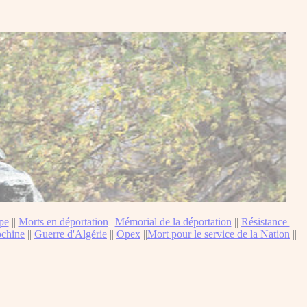
pe
||
Morts en déportation
||
Mémorial de la déportation
||
Résistance
||
ochine
||
Guerre d'Algérie
||
Opex
||
Mort pour le service de la Nation
||