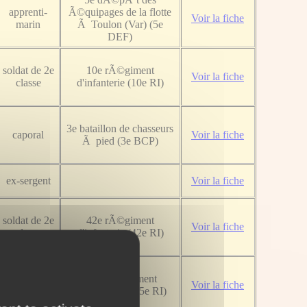
apprenti-
Ã©quipages de la flotte
Voir la fiche
marin
Ã Toulon (Var) (5e
DEF)
soldat de 2e
10e rÃ©giment
Voir la fiche
classe
d'infanterie (10e RI)
3e bataillon de chasseurs
caporal
Voir la fiche
Ã pied (3e BCP)
ex-sergent
Voir la fiche
soldat de 2e
42e rÃ©giment
Voir la fiche
classe
d'infanterie (42e RI)
175e rÃ©giment
soldat
Voir la fiche
d'infanterie (175e RI)