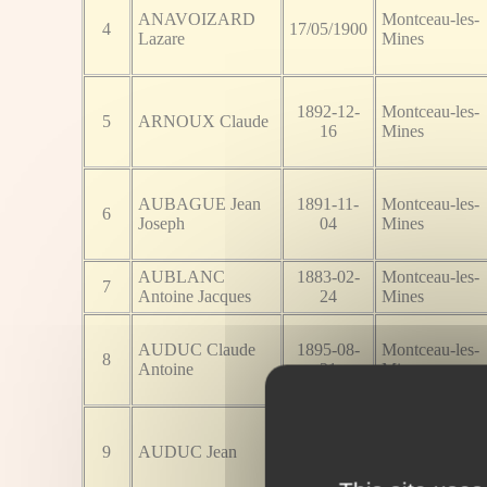
ANAVOIZARD
Montceau-les-
4
17/05/1900
Lazare
Mines
1892-12-
Montceau-les-
5
ARNOUX Claude
16
Mines
AUBAGUE Jean
1891-11-
Montceau-les-
6
Joseph
04
Mines
AUBLANC
1883-02-
Montceau-les-
7
Antoine Jacques
24
Mines
AUDUC Claude
1895-08-
Montceau-les-
8
Antoine
21
Mines
1895-02-
Montceau-les-
9
AUDUC Jean
21
Mines