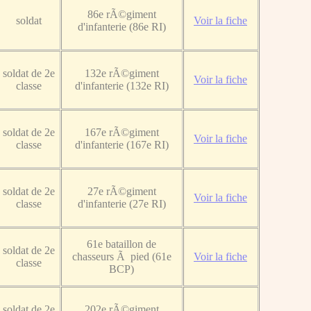
86e rÃ©giment
soldat
Voir la fiche
d'infanterie (86e RI)
soldat de 2e
132e rÃ©giment
Voir la fiche
classe
d'infanterie (132e RI)
soldat de 2e
167e rÃ©giment
Voir la fiche
classe
d'infanterie (167e RI)
soldat de 2e
27e rÃ©giment
Voir la fiche
classe
d'infanterie (27e RI)
61e bataillon de
soldat de 2e
chasseurs Ã pied (61e
Voir la fiche
classe
BCP)
soldat de 2e
202e rÃ©giment