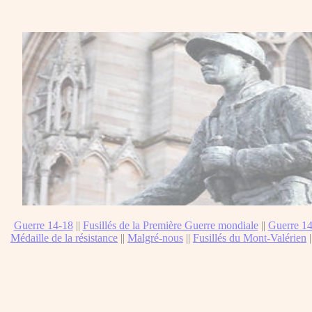
Guerre 14-18
||
Fusillés de la Première Guerre mondiale
||
Guerre 14
Médaille de la résistance
||
Malgré-nous
||
Fusillés du Mont-Valérien
|