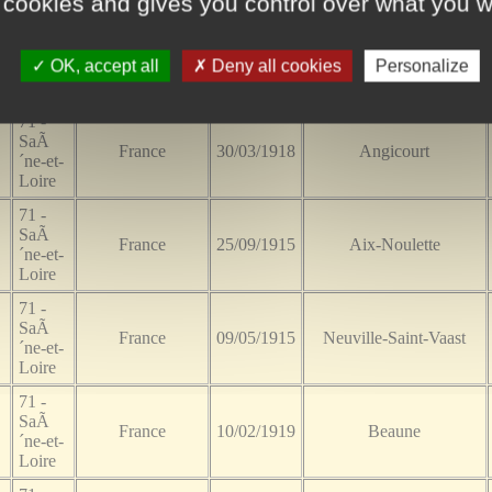
 cookies and gives you control over what you w
71 -
SaÃ
France
24/03/1917
OK, accept all
Deny all cookies
Personalize
´ne-et-
Loire
71 -
SaÃ
France
30/03/1918
Angicourt
´ne-et-
Loire
71 -
SaÃ
France
25/09/1915
Aix-Noulette
´ne-et-
Loire
71 -
SaÃ
France
09/05/1915
Neuville-Saint-Vaast
´ne-et-
Loire
71 -
SaÃ
France
10/02/1919
Beaune
´ne-et-
Loire