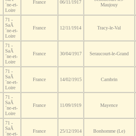
France
06/11/1917
´ne-et-
Maujouy
Loire
71 -
SaÃ
France
12/11/1914
Tracy-le-Val
´ne-et-
Loire
71 -
SaÃ
France
30/04/1917
Seraucourt-le-Grand
´ne-et-
Loire
71 -
SaÃ
France
14/02/1915
Cambrin
´ne-et-
Loire
71 -
SaÃ
France
11/09/1919
Mayence
´ne-et-
Loire
71 -
SaÃ
France
25/12/1914
Bonhomme (Le)
´ne-et-