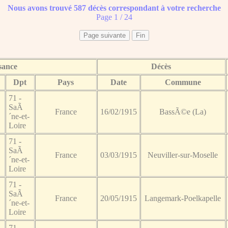
Nous avons trouvé 587 décès correspondant à votre recherche
Page 1 / 24
sance
Décès
Dpt
Pays
Date
Commune
71 -
SaÃ
France
16/02/1915
BassÃ©e (La)
´ne-et-
Loire
71 -
SaÃ
France
03/03/1915
Neuviller-sur-Moselle
´ne-et-
Loire
71 -
SaÃ
France
20/05/1915
Langemark-Poelkapelle
´ne-et-
Loire
71 -