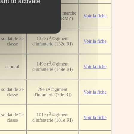
ant to activate
soldat de 2e
2e rÃ©giment de marche
Voir la fiche
classe
de zouaves (2e RMZ)
soldat de 2e
132e rÃ©giment
Voir la fiche
classe
d'infanterie (132e RI)
149e rÃ©giment
caporal
Voir la fiche
d'infanterie (149e RI)
soldat de 2e
79e rÃ©giment
Voir la fiche
classe
d'infanterie (79e RI)
soldat de 2e
101e rÃ©giment
Voir la fiche
classe
d'infanterie (101e RI)