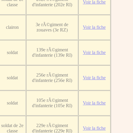
Voir la fiche
classe
d'infanterie (202e RI)
3e rÃ©giment de
clairon
Voir la fiche
zouaves (3e RZ)
139e rÃ©giment
soldat
Voir la fiche
d'infanterie (139e RI)
256e rÃ©giment
soldat
Voir la fiche
d'infanterie (256e RI)
105e rÃ©giment
soldat
Voir la fiche
d'infanterie (105e RI)
soldat de 2e
229e rÃ©giment
Voir la fiche
classe
d'infanterie (229e RI)