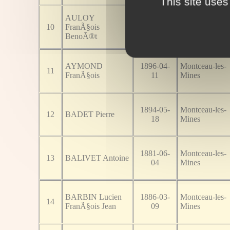
This site uses
AULOY
1894-05-
Montceau-les-
10
FranÃ§ois
15
Mines
BenoÃ®t
AYMOND
1896-04-
Montceau-les-
11
FranÃ§ois
11
Mines
1894-05-
Montceau-les-
12
BADET Pierre
18
Mines
1881-06-
Montceau-les-
13
BALIVET Antoine
04
Mines
BARBIN Lucien
1886-03-
Montceau-les-
14
FranÃ§ois Jean
09
Mines