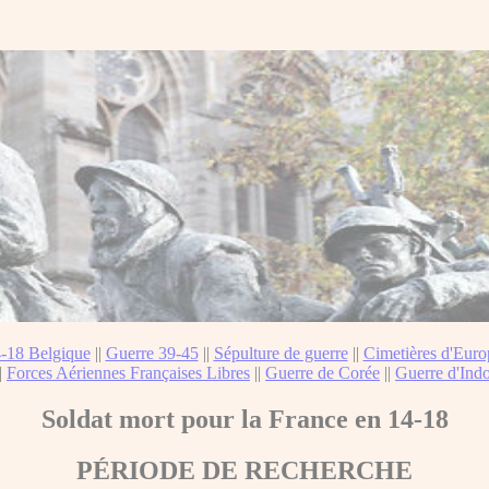
-18 Belgique
||
Guerre 39-45
||
Sépulture de guerre
||
Cimetières d'Euro
|
Forces Aériennes Françaises Libres
||
Guerre de Corée
||
Guerre d'Ind
Soldat mort pour la France en 14-18
PÉRIODE DE RECHERCHE