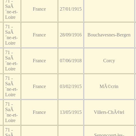
71 -
SaÃ
France
27/01/1915
´ne-et-
Loire
71 -
SaÃ
France
28/09/1916
Bouchavesnes-Bergen
´ne-et-
Loire
71 -
SaÃ
France
07/06/1918
Corcy
´ne-et-
Loire
71 -
SaÃ
France
03/02/1915
MÃ©crin
´ne-et-
Loire
71 -
SaÃ
France
13/05/1915
Villers-ChÃ¢tel
´ne-et-
Loire
71 -
SaÃ
Senoncourt-les-