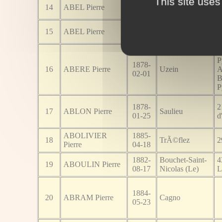
This site uses
1876-
14
ABEL Pierre
8
12-06
1885-
6
15
ABEL Pierre
Saurier
09-29
D
6
P
1878-
16
ABERE Pierre
Uzein
A
02-01
B
P
1878-
2
17
ABLON Pierre
Saulieu
01-25
d
ABOLIVIER
1885-
18
TrÃ©flez
2
Pierre
04-18
1882-
Bouchet-Saint-
4
19
ABOULIN Pierre
08-17
Nicolas (Le)
L
1884-
20
ABRAM Pierre
Cagno
05-23