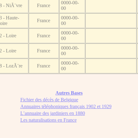
0000-00-
8 - NiÃ¨vre
France
00
3 - Haute-
0000-00-
France
oire
00
0000-00-
2 - Loire
France
00
0000-00-
2 - Loire
France
00
0000-00-
8 - LozÃ¨re
France
00
Autres Bases
Fichier des décès de Belgique
Annuaires téléphoniques français 1902 et 1929
L’annuaire des jardiniers en 1880
Les naturalisations en France