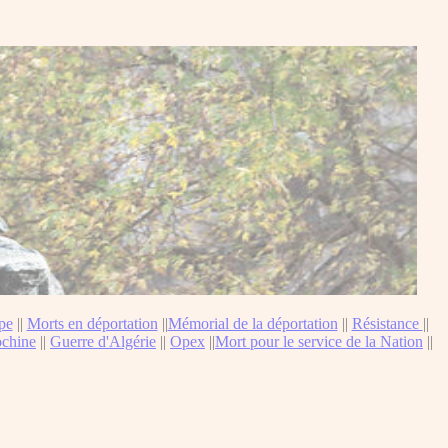
pe
||
Morts en déportation
||
Mémorial de la déportation
||
Résistance
||
ochine
||
Guerre d'Algérie
||
Opex
||
Mort pour le service de la Nation
||