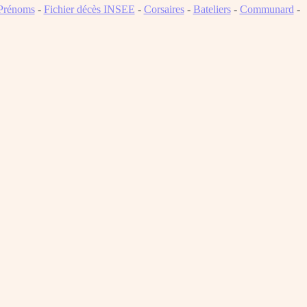
Prénoms
-
Fichier décès INSEE
-
Corsaires
-
Bateliers
-
Communard
-