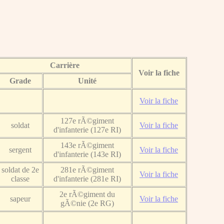
Carrière
Voir la fiche
Grade
Unité
Voir la fiche
127e rÃ©giment
soldat
Voir la fiche
d'infanterie (127e RI)
143e rÃ©giment
sergent
Voir la fiche
d'infanterie (143e RI)
soldat de 2e
281e rÃ©giment
Voir la fiche
classe
d'infanterie (281e RI)
2e rÃ©giment du
sapeur
Voir la fiche
gÃ©nie (2e RG)