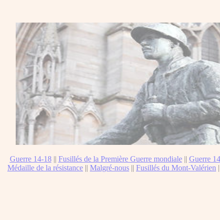
Guerre 14-18
||
Fusillés de la Première Guerre mondiale
||
Guerre 14
Médaille de la résistance
||
Malgré-nous
||
Fusillés du Mont-Valérien
|