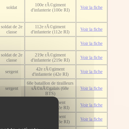
100e rÃ©giment
soldat
Voir la fiche
d'infanterie (100e RI)
soldat de 2e
112e rÃ©giment
Voir la fiche
classe
d'infanterie (112e RI)
Voir la fiche
soldat de 2e
219e rÃ©giment
Voir la fiche
classe
d'infanterie (219e RI)
42e rÃ©giment
sergent
Voir la fiche
d'infanterie (42e RI)
68e bataillon de tirailleurs
sergent
sÃ©nÃ©galais (68e
Voir la fiche
BTS)
112e rÃ©giment
soldat
Voir la fiche
d'infanterie (112e RI)
soldat de 2e
283e rÃ©giment
Voir la fiche
classe
d'infanterie (283e RI)