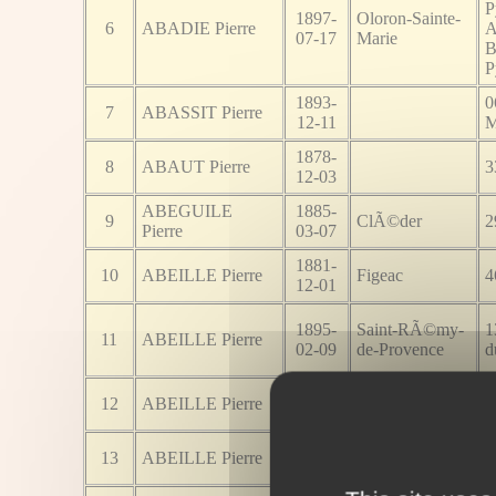
P
1897-
Oloron-Sainte-
6
ABADIE Pierre
A
07-17
Marie
B
P
1893-
0
7
ABASSIT Pierre
12-11
M
1878-
8
ABAUT Pierre
3
12-03
ABEGUILE
1885-
9
ClÃ©der
2
Pierre
03-07
1881-
10
ABEILLE Pierre
Figeac
4
12-01
1895-
Saint-RÃ©my-
1
11
ABEILLE Pierre
02-09
de-Provence
d
1875-
1
12
ABEILLE Pierre
Marseille
07-18
d
1880-
Montesquieu-
3
13
ABEILLE Pierre
11-23
Volvestre
G