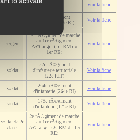
ant to activate
Voir la fiche
soldat de 2e
38e rÃ©giment
Voir la fiche
classe
d'infanterie (38e RI)
1er rÃ©giment de marche
du 1er rÃ©giment
sergent
Voir la fiche
Ã©tranger (1er RM du
1er RE)
22e rÃ©giment
soldat
d'infanterie territoriale
Voir la fiche
(22e RIT)
264e rÃ©giment
soldat
Voir la fiche
d'infanterie (264e RI)
175e rÃ©giment
soldat
Voir la fiche
d'infanterie (175e RI)
2e rÃ©giment de marche
soldat de 2e
du 1er rÃ©giment
Voir la fiche
classe
Ã©tranger (2e RM du 1er
RE)