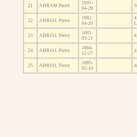
1891-
21
ABRAM Pierre
5
04-29
1882-
4
22
ABRIAL Pierre
04-20
L
1881-
23
ABRIAL Pierre
4
03-21
1884-
24
ABRIAL Pierre
4
12-27
1885-
25
ABRIAL Pierre
4
02-10