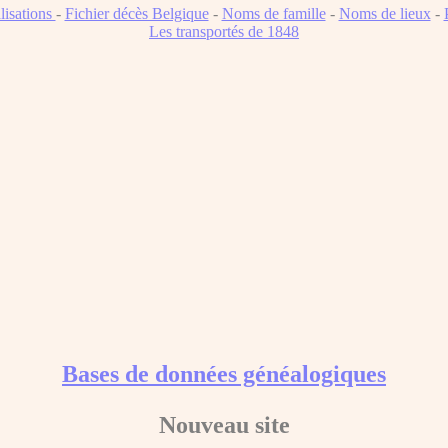
lisations
-
Fichier décès Belgique
-
Noms de famille
-
Noms de lieux
-
Les transportés de 1848
Bases de données généalogiques
Nouveau site