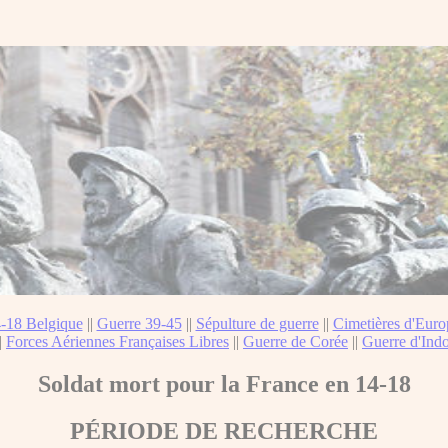
-18 Belgique
||
Guerre 39-45
||
Sépulture de guerre
||
Cimetières d'Euro
|
Forces Aériennes Françaises Libres
||
Guerre de Corée
||
Guerre d'Ind
Soldat mort pour la France en 14-18
PÉRIODE DE RECHERCHE