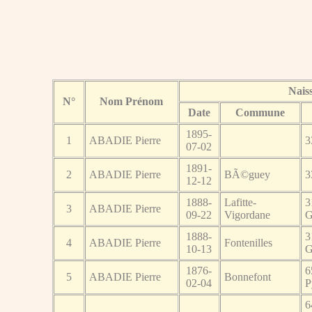
Nais
N°
Nom Prénom
Date
Commune
1895-
1
ABADIE Pierre
3
07-02
1891-
2
ABADIE Pierre
BÃ©guey
3
12-12
1888-
Lafitte-
3
3
ABADIE Pierre
09-22
Vigordane
G
1888-
3
4
ABADIE Pierre
Fontenilles
10-13
G
1876-
6
5
ABADIE Pierre
Bonnefont
02-04
P
6