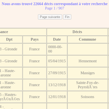
Nous avons trouvé 22664 décès correspondant à votre recherche
Page 1 / 907
sance
Décès
Dpt
Pays
Date
Commune
0000-00-
3 - Gironde
France
00
3 - Gironde
France
05/04/1915
Hennemont
1 - Haute-
France
27/09/1915
Massiges
aronne
1 - Haute-
Sainte-Foy-de-
France
13/12/1918
aronne
PeyroliÃ¨res
5 - Hautes-
France
12/01/1918
Soissons
yrÃ©nÃ©es
4 -