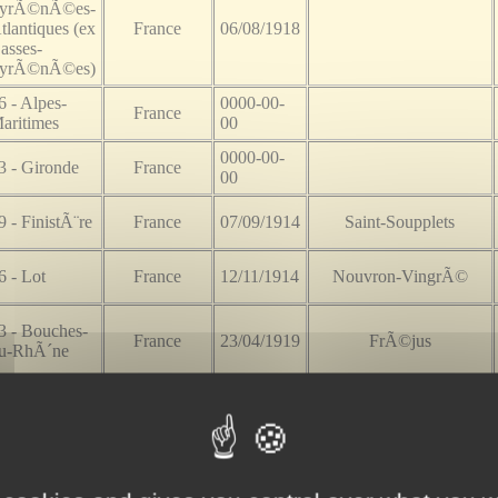
yrÃ©nÃ©es-
tlantiques (ex
France
06/08/1918
asses-
yrÃ©nÃ©es)
6 - Alpes-
0000-00-
France
aritimes
00
0000-00-
3 - Gironde
France
00
9 - FinistÃ¨re
France
07/09/1914
Saint-Soupplets
6 - Lot
France
12/11/1914
Nouvron-VingrÃ©
3 - Bouches-
France
23/04/1919
FrÃ©jus
u-RhÃ´ne
3 - Bouches-
France
22/09/1918
Seyne-sur-Mer (La)
u-RhÃ´ne
1 - Haute-
France
08/09/1914
IppÃ©court
aronne